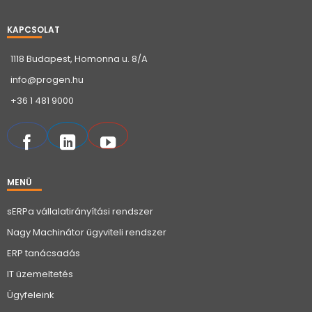
KAPCSOLAT
1118 Budapest, Homonna u. 8/A
info@progen.hu
+36 1 481 9000
MENÜ
sERPa vállalatirányítási rendszer
Nagy Machinátor ügyviteli rendszer
ERP tanácsadás
IT üzemeltetés
Ügyfeleink