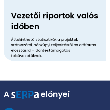
Vezetői riportok valós
időben
Áttekinthető statisztikák a projektek
státuszáról, pénzügyi teljesítésről és erőforrás-
elosztásról – döntéstámogatás
felsővezetőknek.
A
előnyei