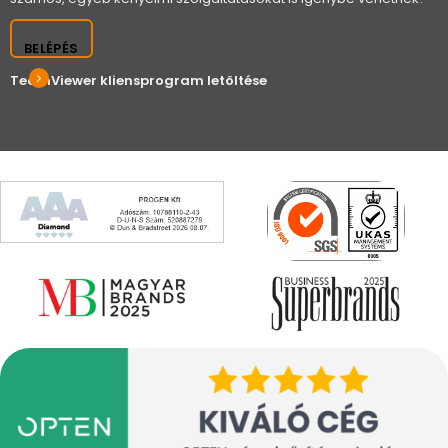
BELÉPÉS
TeamViewer kliensprogram letöltése