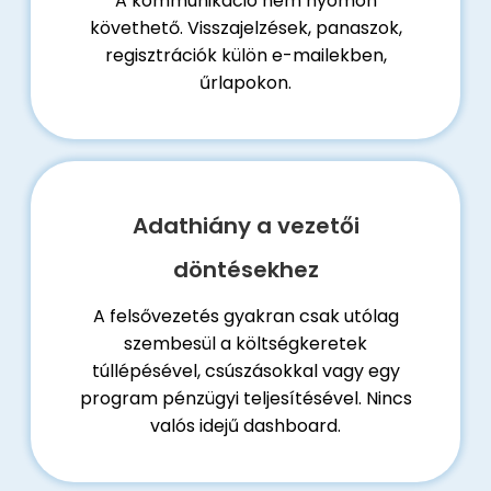
A kommunikáció nem nyomon
követhető. Visszajelzések, panaszok,
regisztrációk külön e-mailekben,
űrlapokon.
Adathiány a vezetői
döntésekhez
A felsővezetés gyakran csak utólag
szembesül a költségkeretek
túllépésével, csúszásokkal vagy egy
program pénzügyi teljesítésével. Nincs
valós idejű dashboard.