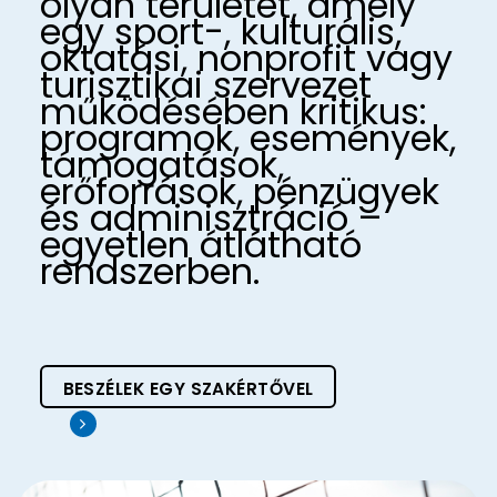
olyan területet, amely
egy sport-, kulturális,
oktatási, nonprofit vagy
turisztikai szervezet
működésében kritikus:
programok, események,
támogatások,
erőforrások, pénzügyek
és adminisztráció –
egyetlen átlátható
rendszerben.
BESZÉLEK EGY SZAKÉRTŐVEL