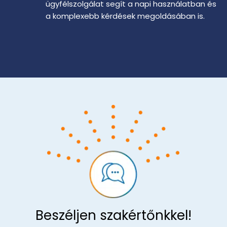
ügyfélszolgálat segít a napi használatban és
a komplexebb kérdések megoldásában is.
Beszéljen szakértőnkkel!