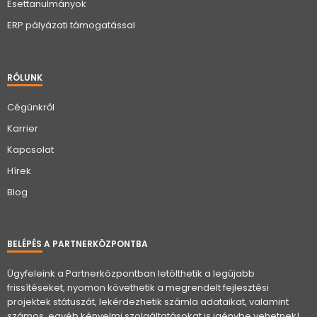
Esettanulmányok
ERP pályázati támogatással
RÓLUNK
Cégünkről
Karrier
Kapcsolat
Hírek
Blog
BELÉPÉS A PARTNERKÖZPONTBA
Ügyfeleink a Partnerközpontban letölthetik a legújabb
frissítéseket, nyomon követhetik a megrendelt fejlesztési
projektek státuszát, lekérdezhetik számla adataikat, valamint
számos, egyéb kényelmi szolgáltatásokat is igénybe vehetnek!