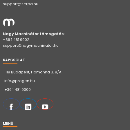
support@serpa.hu
Nagy Machinátor támogatás:
+36 1 481 9002
support@nagymachinator.hu
KAPCSOLAT
1118 Budapest, Homonna u. 8/A
info@progen.hu
+36 1 481 9000
MENÜ