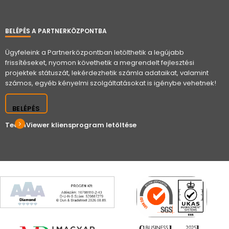
BELÉPÉS A PARTNERKÖZPONTBA
Ügyfeleink a Partnerközpontban letölthetik a legújabb
frissítéseket, nyomon követhetik a megrendelt fejlesztési
projektek státuszát, lekérdezhetik számla adataikat, valamint
számos, egyéb kényelmi szolgáltatásokat is igénybe vehetnek!
BELÉPÉS
TeamViewer kliensprogram letöltése