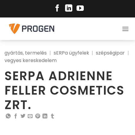
Skip
to
content
gyártás, termelés
|
sERPa ügyfelek
|
szépségipar
|
vegyes kereskedelem
SERPA ADRIENNE
FELLER COSMETICS
ZRT.