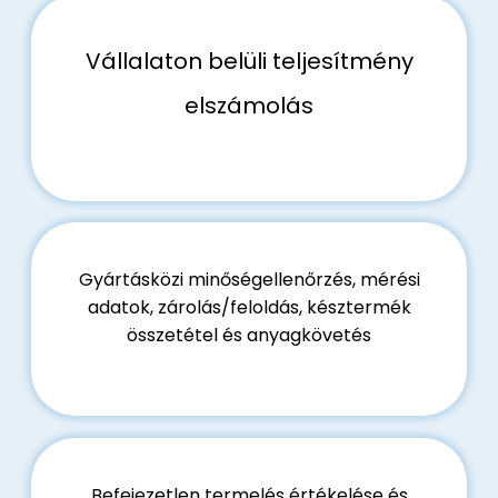
Vállalaton belüli teljesítmény
elszámolás
Gyártásközi minőségellenőrzés, mérési
adatok, zárolás/feloldás, késztermék
összetétel és anyagkövetés
Befejezetlen termelés értékelése és