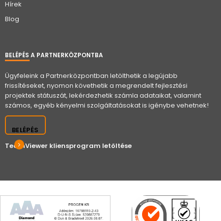
Hírek
Blog
BELÉPÉS A PARTNERKÖZPONTBA
Ügyfeleink a Partnerközpontban letölthetik a legújabb
frissítéseket, nyomon követhetik a megrendelt fejlesztési
projektek státuszát, lekérdezhetik számla adataikat, valamint
számos, egyéb kényelmi szolgáltatásokat is igénybe vehetnek!
BELÉPÉS
TeamViewer kliensprogram letöltése