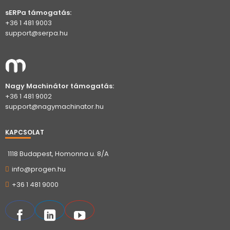
sERPa támogatás:
+36 1 481 9003
support@serpa.hu
Nagy Machinátor támogatás:
+36 1 481 9002
support@nagymachinator.hu
KAPCSOLAT
1118 Budapest, Homonna u. 8/A
info@progen.hu
+36 1 481 9000