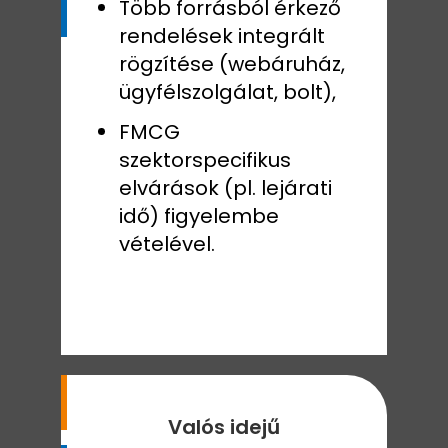
Több forrásból érkező
rendelések integrált
rögzítése (webáruház,
ügyfélszolgálat, bolt),
FMCG
szektorspecifikus
elvárások (pl. lejárati
idő) figyelembe
vételével.
Valós idejű