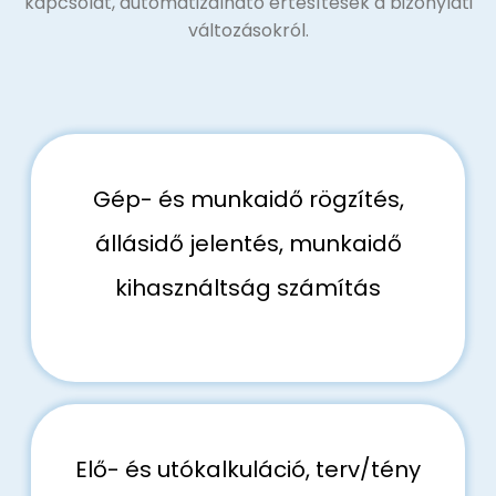
kapcsolat, automatizálható értesítések a bizonylati
változásokról.
Gép- és munkaidő rögzítés,
állásidő jelentés, munkaidő
kihasználtság számítás
Elő- és utókalkuláció, terv/tény