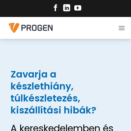
Skip
to
content
Zavarja a
készlethiány,
túlkészletezés,
kiszállítási hibák?
A kereskedelemben és