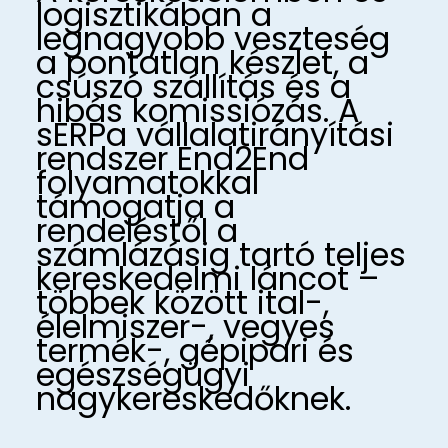
logisztikában a
legnagyobb veszteség
a pontatlan készlet, a
csúszó szállítás és a
hibás komissiózás. A
sERPa vállalatirányítási
rendszer End2End
folyamatokkal
támogatja a
rendeléstől a
számlázásig tartó teljes
kereskedelmi láncot –
többek között ital-,
élelmiszer-, vegyes
termék-, gépipari és
egészségügyi
nagykereskedőknek.