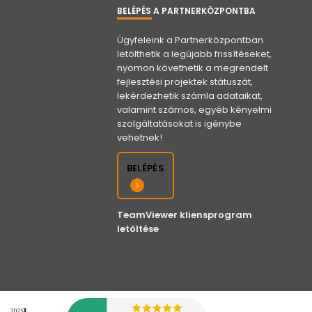
BELÉPÉS A PARTNERKÖZPONTBA
Ügyfeleink a Partnerközpontban
letölthetik a legújabb frissítéseket,
nyomon követhetik a megrendelt
fejlesztési projektek státuszát,
lekérdezhetik számla adataikat,
valamint számos, egyéb kényelmi
szolgáltatásokat is igénybe
vehetnek!
BELÉPÉS
TeamViewer kliensprogram
letöltése