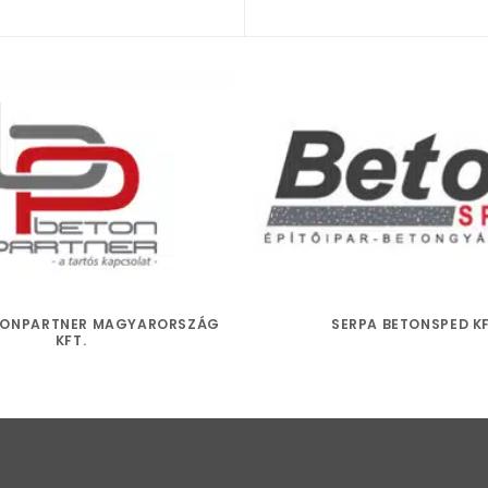
TONPARTNER MAGYARORSZÁG
SERPA BETONSPED KF
KFT.