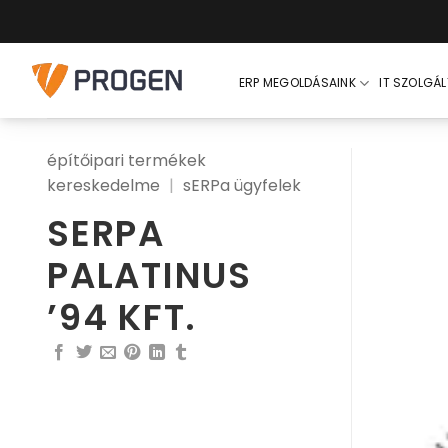
Skip
to
content
ERP MEGOLDÁSAINK
IT SZOLGÁ
építőipari termékek
kereskedelme
|
sERPa ügyfelek
SERPA
PALATINUS
’94 KFT.