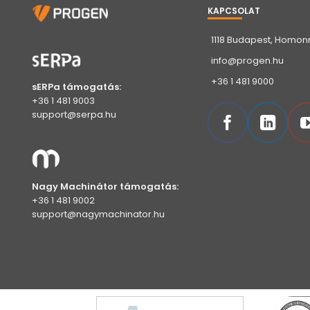
KAPCSOLAT
1118 Budapest, Homonn
info@progen.hu
+36 1 481 9000
sERPa támogatás:
+36 1 481 9003
support@serpa.hu
Nagy Machinátor támogatás:
+36 1 481 9002
support@nagymachinator.hu