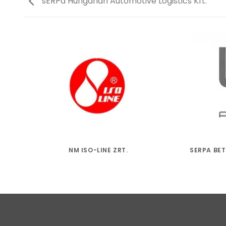
sERPa Hungarian Automotive Logistics Kft.
NM ISO-LINE ZRT.
SERPA BE