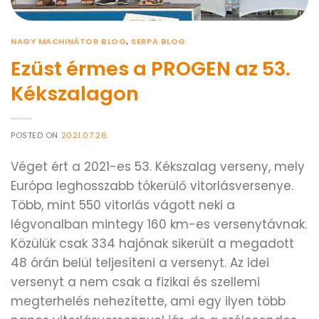
NAGY MACHINÁTOR BLOG
,
SERPA BLOG
Ezüst érmes a PROGEN az 53.
Kékszalagon
POSTED ON
2021.07.26.
Véget ért a 2021-es 53. Kékszalag verseny, mely
Európa leghosszabb tókerülő vitorlásversenye.
Több, mint 550 vitorlás vágott neki a
légvonalban mintegy 160 km-es versenytávnak.
Közülük csak 334 hajónak sikerült a megadott
48 órán belül teljesíteni a versenyt. Az idei
versenyt a nem csak a fizikai és szellemi
megterhelés nehezítette, ami egy ilyen több