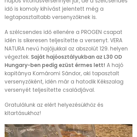
napos vitorlásversennyel jár, de a szélcsendes
idő is komoly kihívást jelentett még a
legtapasztaltabb versenyzőknek is.
A szélcsendes idő ellenére a PROGEN csapat
idén is sikeresen teljesítette a versenyt. VERA
NATURA nevű hajójukkal az abszolút 129. helyen
végeztek.
Saját hajóosztályukban az L30 OD
Hungary-ben pedig ezüst érmes lett!
A hajó
kapitánya Komáromi Sándor, aki tapasztalt
versenyzőként, idén már a hatodik Kékszalag
versenyét teljesítette családjával.
Gratulálunk az elért helyezésükhöz és
kitartásukhoz!