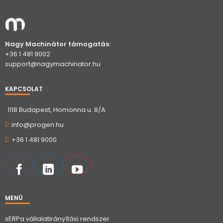
Nagy Machinátor támogatás:
+36 1 481 9002
support@nagymachinator.hu
KAPCSOLAT
1118 Budapest, Homonna u. 8/A
info@progen.hu
+36 1 481 9000
MENÜ
sERPa vállalatirányítási rendszer