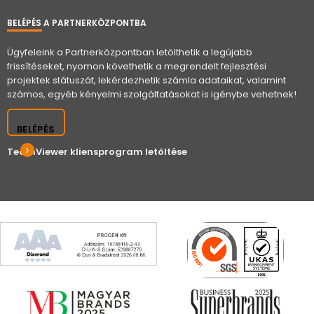
BELÉPÉS A PARTNERKÖZPONTBA
Ügyfeleink a Partnerközpontban letölthetik a legújabb
frissítéseket, nyomon követhetik a megrendelt fejlesztési
projektek státuszát, lekérdezhetik számla adataikat, valamint
számos, egyéb kényelmi szolgáltatásokat is igénybe vehetnek!
BELÉPÉS
TeamViewer kliensprogram letöltése