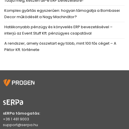
Tudja meg, készen áll-e ERP bevezetésre!
Komplex gyártás egyszerűen: hogyan támogatja a Bombasei
Decor működését a Nagy Machinátor?
Hatékonyabb pénzügy és könyvelés ERP bevezetésével –
interjú az Event Stuff Kft. pénzügyes csapatával
A rendszer, amely összetart egy több, mint 100 fős céget – A
Piktor Kft. története
sERPa támogatás:
+36 1 481 9003
support@serpa.hu