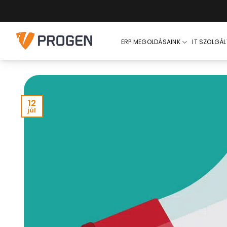
Skip
to
content
ERP MEGOLDÁSAINK
IT SZOLGÁ
12
júl