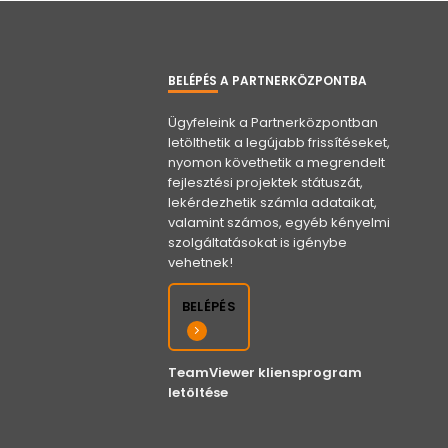
BELÉPÉS A PARTNERKÖZPONTBA
Ügyfeleink a Partnerközpontban
letölthetik a legújabb frissítéseket,
nyomon követhetik a megrendelt
fejlesztési projektek státuszát,
lekérdezhetik számla adataikat,
valamint számos, egyéb kényelmi
szolgáltatásokat is igénybe
vehetnek!
BELÉPÉS
TeamViewer kliensprogram
letöltése