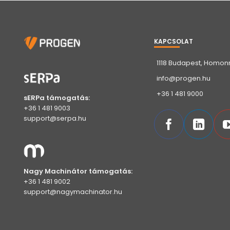
KAPCSOLAT
1118 Budapest, Homonn
info@progen.hu
+36 1 481 9000
sERPa támogatás:
+36 1 481 9003
support@serpa.hu
Nagy Machinátor támogatás:
+36 1 481 9002
support@nagymachinator.hu