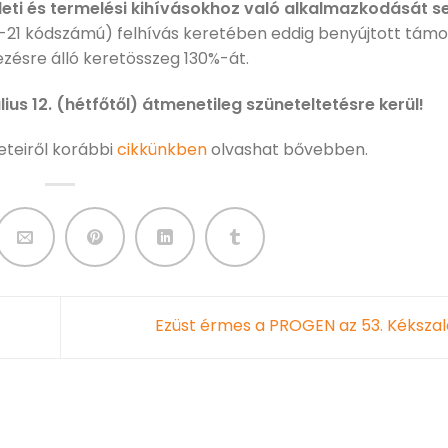
leti és termelési kihívásokhoz való alkalmazkodását s
1-21 kódszámú) felhívás keretében eddig benyújtott támo
zésre álló keretösszeg 130%-át.
úlius 12. (hétfőtől) átmenetileg szüneteltetésre kerül!
leteiről korábbi
cikkünkben
olvashat bővebben.
Ezüst érmes a PROGEN az 53. Kéksza