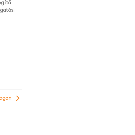
egítő
gatási
lagon