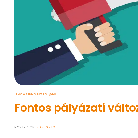
UNCATEGORIZED @HU
Fontos pályázati válto
POSTED ON
2021.07.12.