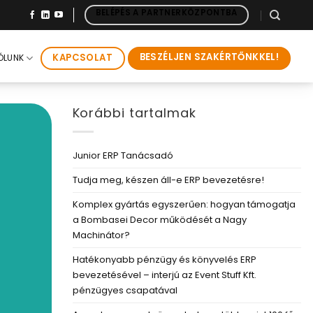
BELÉPÉS A PARTNERKÖZPONTBA
BESZÉLJEN SZAKÉRTŐNKKEL!
KAPCSOLAT
ÓLUNK
Korábbi tartalmak
Junior ERP Tanácsadó
Tudja meg, készen áll-e ERP bevezetésre!
Komplex gyártás egyszerűen: hogyan támogatja
a Bombasei Decor működését a Nagy
Machinátor?
Hatékonyabb pénzügy és könyvelés ERP
bevezetésével – interjú az Event Stuff Kft.
pénzügyes csapatával