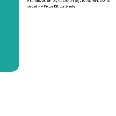
A rendszer, amely összetart egy több, mint 100 fős
céget – A Piktor Kft. története