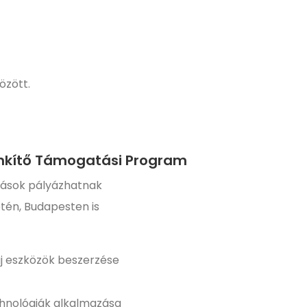
özött.
nkítő Támogatási Program
ozások pályázhatnak
tén, Budapesten is
új eszközök beszerzése
chnológiák alkalmazása