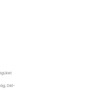
ségüket
ág, Dél-