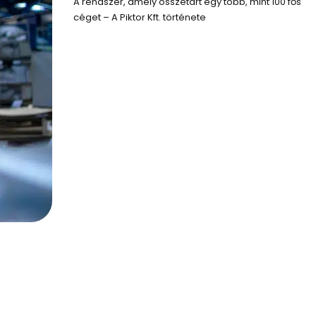
A rendszer, amely összetart egy több, mint 100 fős
céget – A Piktor Kft. története