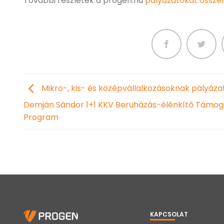
További részletek a progen.hu
pályázatokat összef
Mikro-, kis- és középvállalkozásoknak pályáza
Demján Sándor 1+1 KKV Beruházás-élénkítő Támog
Program
KAPCSOLAT