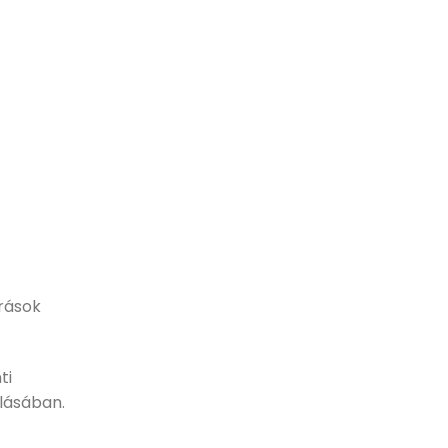
rrások
ti
lásában.