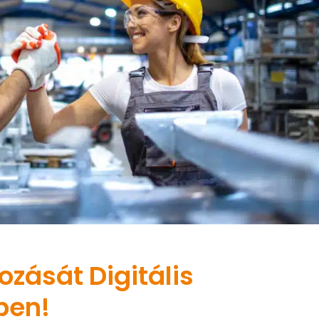
kozását Digitális
ben!