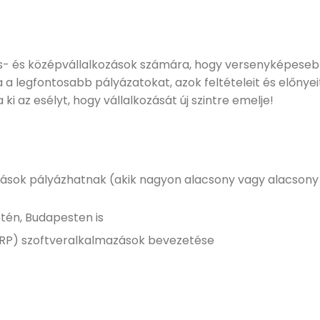
kis- és középvállalkozások számára, hogy versenyképese
a a legfontosabb pályázatokat, azok feltételeit és előnyei
i az esélyt, hogy vállalkozását új szintre emelje!
zások pályázhatnak (akik nagyon alacsony vagy alacsony d
tén, Budapesten is
(ERP) szoftveralkalmazások bevezetése