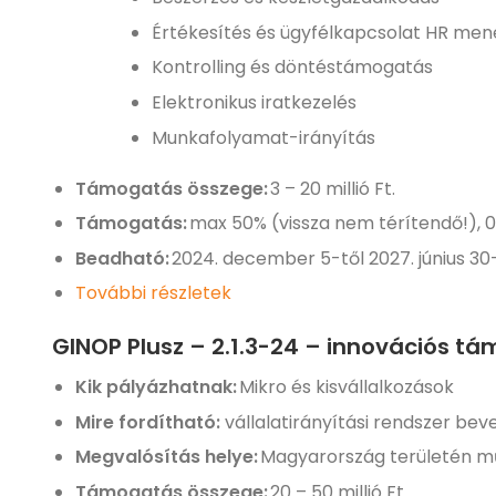
Értékesítés és ügyfélkapcsolat HR me
Kontrolling és döntéstámogatás
Elektronikus iratkezelés
Munkafolyamat-irányítás
Támogatás összege:
3 – 20 millió Ft.
Támogatás:
max 50% (vissza nem térítendő!), 0
Beadható:
2024. december 5-től 2027. június 30
További részletek
GINOP Plusz – 2.1.3-24 – innovációs t
Kik pályázhatnak:
Mikro és kisvállalkozások
Mire fordítható:
vállalatirányítási rendszer bev
Megvalósítás helye:
Magyarország területén mű
Támogatás összege:
20 – 50 millió Ft.