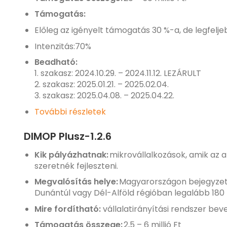
Támogatás:
Előleg az igényelt támogatás 30 %-a, de legfeljebb
Intenzitás:70%
Beadható:
1. szakasz: 2024.10.29. – 2024.11.12. LEZÁRULT
2. szakasz: 2025.01.21. – 2025.02.04.
3. szakasz: 2025.04.08. – 2025.04.22.
További részletek
DIMOP Plusz-1.2.6
Kik pályázhatnak:
mikrovállalkozások, amik az a
szeretnék fejleszteni.
Megvalósítás helye:
Magyarországon bejegyzett
Dunántúl vagy Dél-Alföld régióban legalább 180 
Mire fordítható:
vállalatirányítási rendszer bev
Támogatás összege:
2,5 – 6 millió Ft