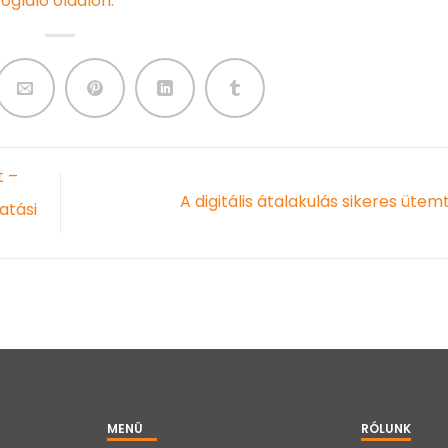
oglaló oldalon.
t –
A digitális átalakulás sikeres üte
atási
MENÜ
RÓLUNK