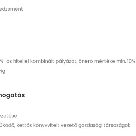
nedzsment
%-os hitellel kombinált pályázat, önerő mértéke min. 10%
-ig
ámogatás
ezetése
ködő, kettős könyvvitelt vezető gazdasági társaságok