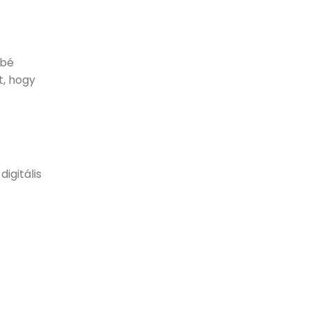
bbé
t, hogy
igitális