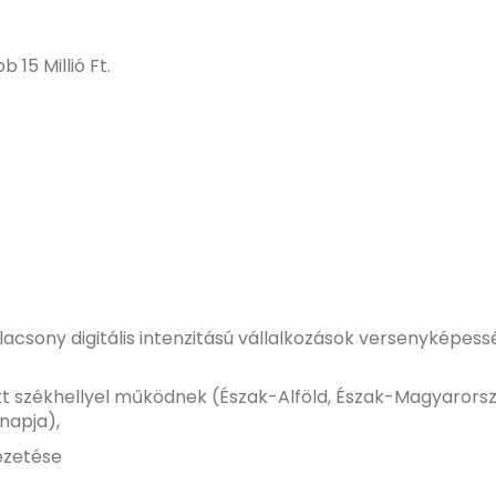
 15 Millió Ft.
lacsony digitális intenzitású vállalkozások versenyképes
 székhellyel működnek (Észak-Alföld, Észak-Magyarorsz
napja),
ezetése