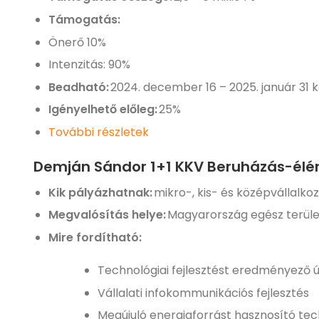
Támogatás:
Önerő 10%
Intenzitás: 90%
Beadható:
2024. december 16 – 2025. január 31 k
Igényelhető előleg:
25%
További részletek
Demján Sándor 1+1 KKV Beruházás-élé
Kik pályázhatnak:
mikro-, kis- és középvállalk
Megvalósítás helye:
Magyarország egész terüle
Mire fordítható:
Technológiai fejlesztést eredményező 
Vállalati infokommunikációs fejlesztés
Megújuló energiaforrást hasznosító te