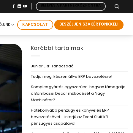
BELÉPÉS A PARTNERKÖZPONTBA
BESZÉLJEN SZAKÉRTŐNKKEL!
KAPCSOLAT
ÓLUNK
Korábbi tartalmak
Junior ERP Tanácsadó
Tudja meg, készen áll-e ERP bevezetésre!
Komplex gyártás egyszerűen: hogyan támogatja
a Bombasei Decor működését a Nagy
Machinátor?
Hatékonyabb pénzügy és könyvelés ERP
bevezetésével – interjú az Event Stuff Kft.
pénzügyes csapatával