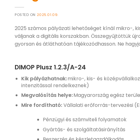
POSTED ON
2025.01.09.
2025 számos pályázati lehetőséget kínál mikro-, 
váljanak a digitális korszakban. Összegyűjtöttük újr
gyorsan és átláthatóan tájékozódhasson. Ne hagyja k
DIMOP Plusz 1.2.3/A-24
Kik pályázhatnak:
mikro-, kis- és középvállalko
intenzitással rendelkeznek)
Megvalósítás helye:
Magyarország egész terüle
Mire fordítható:
Vállalati erőforrás-tervezési 
Pénzügyi és számviteli folyamatok
Gyártás- és szolgáltatásirányítás
Beszerzés és készletgazdálkodás