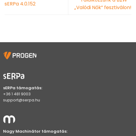
sERPa 4.0.152
„Valódi Nők” fesztiválon!
sERPa támogatás:
+36 1 481 9003
support@serpa.hu
Nagy Machinátor támogatás: