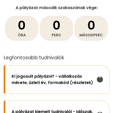
A pályázat második szakaszának vége:
0
0
0
ÓRA
PERC
MÁSODPERC
Legfontosabb tudnivalók
Ki jogosult pályázni? - vállalkozás
mérete, üzleti év, formakód (részletek)
A pályázat kiemelt tudnivalói - időszak,