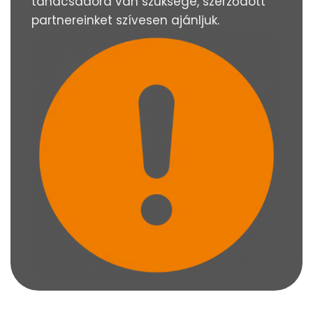
tanácsadóra van szüksége, szerződött
partnereinket
szívesen
ajánljuk.