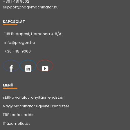
+36 1 481 9002
support@nagymachinator.hu
KAPCSOLAT
1118 Budapest, Homonna u. 8/A
info@progen.hu
+36 1 481 9000
MENÜ
sERPa vállalatirányítási rendszer
Nagy Machinátor ügyviteli rendszer
ERP tanácsadás
IT üzemeltetés