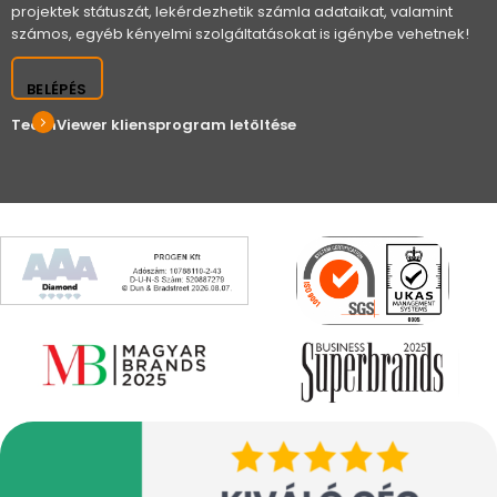
projektek státuszát, lekérdezhetik számla adataikat, valamint
számos, egyéb kényelmi szolgáltatásokat is igénybe vehetnek!
BELÉPÉS
TeamViewer kliensprogram letöltése