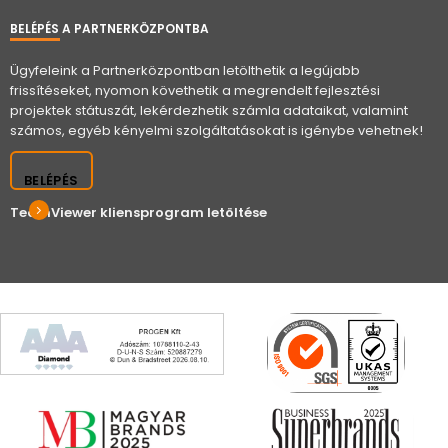
BELÉPÉS A PARTNERKÖZPONTBA
Ügyfeleink a Partnerközpontban letölthetik a legújabb
frissítéseket, nyomon követhetik a megrendelt fejlesztési
projektek státuszát, lekérdezhetik számla adataikat, valamint
számos, egyéb kényelmi szolgáltatásokat is igénybe vehetnek!
BELÉPÉS
TeamViewer kliensprogram letöltése