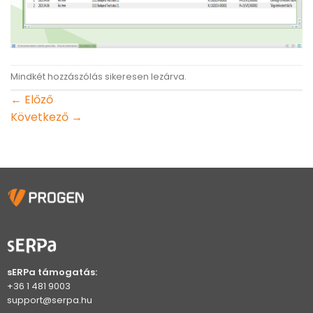
Mindkét hozzászólás sikeresen lezárva.
←
Előző
Következő
→
sERPa támogatás:
+36 1 481 9003
support@serpa.hu