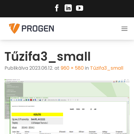
Skip
to
content
Tűzifa3_small
Publikálva
2023.06.12.
at
960 × 580
in
Tűzifa3_small