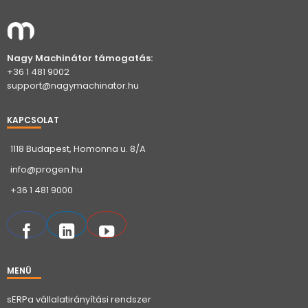
Nagy Machinátor támogatás:
+36 1 481 9002
support@nagymachinator.hu
KAPCSOLAT
1118 Budapest, Homonna u. 8/A
info@progen.hu
+36 1 481 9000
MENÜ
sERPa vállalatirányítási rendszer