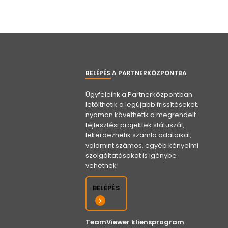
BELÉPÉS A PARTNERKÖZPONTBA
Ügyfeleink a Partnerközpontban
letölthetik a legújabb frissítéseket,
nyomon követhetik a megrendelt
fejlesztési projektek státuszát,
lekérdezhetik számla adataikat,
valamint számos, egyéb kényelmi
szolgáltatásokat is igénybe
vehetnek!
BELÉPÉS
TeamViewer kliensprogram