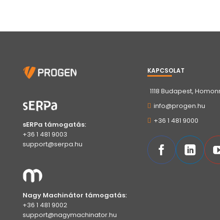
KAPCSOLAT
1118 Budapest, Homonn
info@progen.hu
+36 1 481 9000
sERPa támogatás:
+36 1 481 9003
support@serpa.hu
Nagy Machinátor támogatás:
+36 1 481 9002
support@nagymachinator.hu