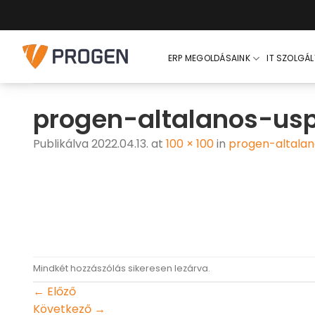
Skip
to
content
ERP MEGOLDÁSAINK
IT SZOLGÁ
progen-altalanos-us
Publikálva
2022.04.13.
at
100 × 100
in
progen-altala
Mindkét hozzászólás sikeresen lezárva.
←
Előző
Következő
→