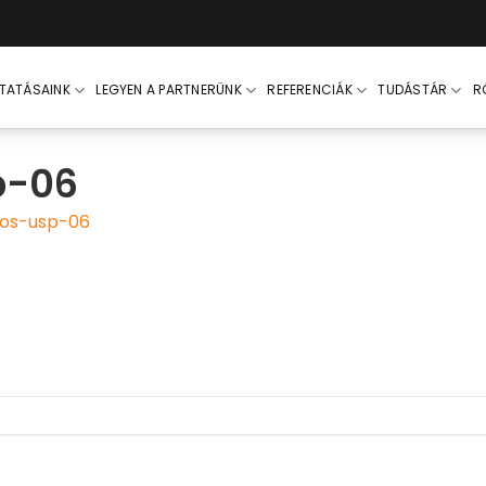
LTATÁSAINK
LEGYEN A PARTNERÜNK
REFERENCIÁK
TUDÁSTÁR
R
p-06
nos-usp-06