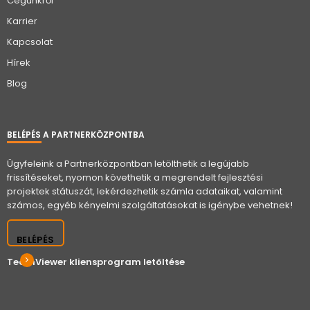
Cégünkről
Karrier
Kapcsolat
Hírek
Blog
BELÉPÉS A PARTNERKÖZPONTBA
Ügyfeleink a Partnerközpontban letölthetik a legújabb
frissítéseket, nyomon követhetik a megrendelt fejlesztési
projektek státuszát, lekérdezhetik számla adataikat, valamint
számos, egyéb kényelmi szolgáltatásokat is igénybe vehetnek!
BELÉPÉS
TeamViewer kliensprogram letöltése