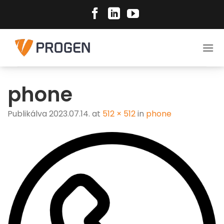
Skip
to
content
phone
Publikálva
2023.07.14.
at
512 × 512
in
phone