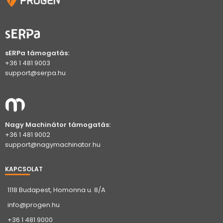
sERPa támogatás:
+36 1 481 9003
support@serpa.hu
Nagy Machinátor támogatás:
+36 1 481 9002
support@nagymachinator.hu
KAPCSOLAT
1118 Budapest, Homonna u. 8/A
info@progen.hu
+36 1 481 9000