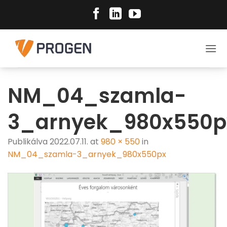
Skip
to
content
NM_04_szamla-
3_arnyek_980x550p
Publikálva
2022.07.11.
at
980 × 550
in
NM_04_szamla-3_arnyek_980x550px