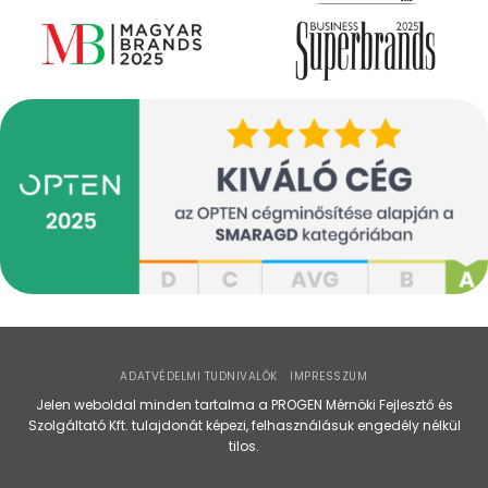
ADATVÉDELMI TUDNIVALÓK
IMPRESSZUM
Jelen weboldal minden tartalma a PROGEN Mérnöki Fejlesztő és
Szolgáltató Kft. tulajdonát képezi, felhasználásuk engedély nélkül
tilos.