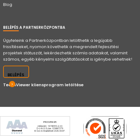
Blog
BELÉPÉS A PARTNERKÖZPONTBA
Ügyfeleink a Partnerközpontban letölthetik a legújabb
frissítéseket, nyomon követhetik a megrendelt fejlesztési
projektek státuszát, lekérdezhetik számla adataikat, valamint
számos, egyéb kényelmi szolgáltatásokat is igénybe vehetnek!
BELÉPÉS
TeamViewer kliensprogram letöltése