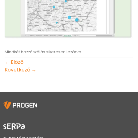
Mindkét hozzászólás sikeresen lezárva.
←
Előző
Következő
→