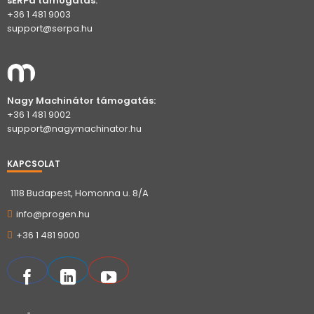
sERPa támogatás:
+36 1 481 9003
support@serpa.hu
Nagy Machinátor támogatás:
+36 1 481 9002
support@nagymachinator.hu
KAPCSOLAT
1118 Budapest, Homonna u. 8/A
info@progen.hu
+36 1 481 9000