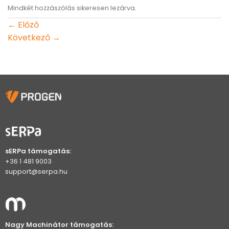
Mindkét hozzászólás sikeresen lezárva.
←
Előző
Következő
→
sERPa támogatás:
+36 1 481 9003
support@serpa.hu
Nagy Machinátor támogatás: