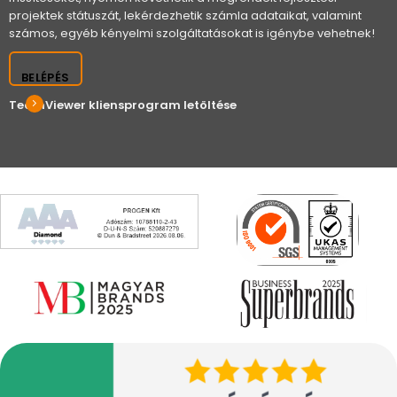
projektek státuszát, lekérdezhetik számla adataikat, valamint
számos, egyéb kényelmi szolgáltatásokat is igénybe vehetnek!
BELÉPÉS
TeamViewer kliensprogram letöltése