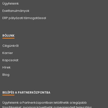
Ügyfeleink
Esettanulmányok
ERP pályázati támogatással
RÓLUNK
Cégünkről
Karrier
Kapcsolat
Hírek
Blog
BELÉPÉS A PARTNERKÖZPONTBA
Ügyfeleink a Partnerközpontban letölthetik a legújabb
frissítéseket, nyomon követhetik a megrendelt fejlesztési