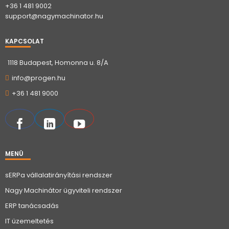
+36 1 481 9002
support@nagymachinator.hu
KAPCSOLAT
1118 Budapest, Homonna u. 8/A
info@progen.hu
+36 1 481 9000
MENÜ
sERPa vállalatirányítási rendszer
Nagy Machinátor ügyviteli rendszer
ERP tanácsadás
IT üzemeltetés