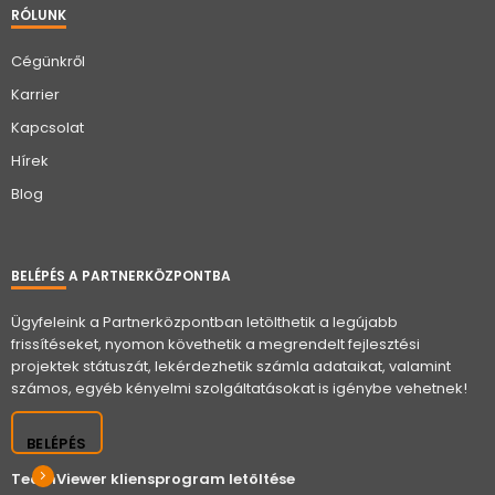
RÓLUNK
Cégünkről
Karrier
Kapcsolat
Hírek
Blog
BELÉPÉS A PARTNERKÖZPONTBA
Ügyfeleink a Partnerközpontban letölthetik a legújabb
frissítéseket, nyomon követhetik a megrendelt fejlesztési
projektek státuszát, lekérdezhetik számla adataikat, valamint
számos, egyéb kényelmi szolgáltatásokat is igénybe vehetnek!
BELÉPÉS
TeamViewer kliensprogram letöltése