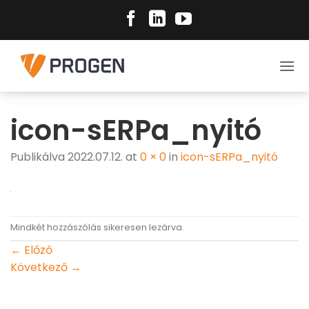
Skip
to
content
icon-sERPa_nyitó
Publikálva
2022.07.12.
at
0 × 0
in
icon-sERPa_nyitó
Mindkét hozzászólás sikeresen lezárva.
←
Előző
Következő
→