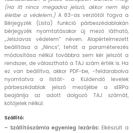
(Ha itt nincs megadva jelszó, akkor nem lép
életbe a védelem.)
A 83-as verziótól fogva a
Bérjegyzék (Lista) funkció párbeszédablakán
bérjegyzék nyomtatásakor új mező látható,
„Jelszavas védelem” néven. Alapértelmezett
beállítása a „Nincs”, tehát a paraméterezés
módosítása nélkül továbbra sem kér jelszót a
rendszer, de választható a TAJ szám érték is. Ha
ez van beállítva, akkor PDF-be, -feldarabolva
nyomtatva a listát- a Küldendő levelek
párbeszédablak jelszó mezőjébe a sERPa
beajánlja az adott dolgozó TAJ számát,
kötőjelek nélkül.
Szállító:
– Szállítószámla egyenleg lezárás:
Elkészült a