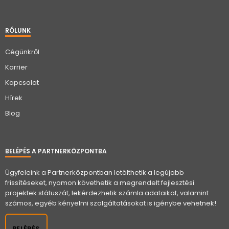
RÓLUNK
Cégünkről
Karrier
Kapcsolat
Hírek
Blog
BELÉPÉS A PARTNERKÖZPONTBA
Ügyfeleink a Partnerközpontban letölthetik a legújabb
frissítéseket, nyomon követhetik a megrendelt fejlesztési
projektek státuszát, lekérdezhetik számla adataikat, valamint
számos, egyéb kényelmi szolgáltatásokat is igénybe vehetnek!
BELÉPÉS