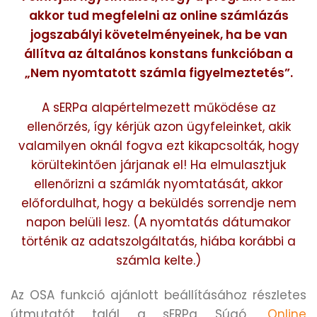
akkor tud megfelelni az online számlázás
jogszabályi követelményeinek, ha be van
állítva az általános konstans funkcióban a
„Nem nyomtatott számla figyelmeztetés”.
A sERPa alapértelmezett működése az
ellenőrzés, így kérjük azon ügyfeleinket, akik
valamilyen oknál fogva ezt kikapcsolták, hogy
körültekintően járjanak el! Ha elmulasztjuk
ellenőrizni a számlák nyomtatását, akkor
előfordulhat, hogy a beküldés sorrendje nem
napon belüli lesz. (A nyomtatás dátumakor
történik az adatszolgáltatás, hiába korábbi a
számla kelte.)
Az OSA funkció ajánlott beállításához részletes
útmutatót talál a sERPa Súgó „
Online