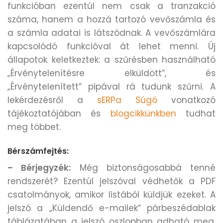
funkcióban ezentúl nem csak a tranzakció
száma, hanem a hozzá tartozó vevőszámla és
a számla adatai is látszódnak. A vevőszámlára
kapcsolódó funkcióval át lehet menni. Új
állapotok keletkeztek: a szűrésben használható
„Érvénytelenítésre elküldött”, és
„Érvénytelenített” pipával rá tudunk szűrni. A
lekérdezésről a
sERPa Súgó
vonatkozó
tájékoztatójában és
blogcikkünkben
tudhat
meg többet.
Bérszámfejtés:
– Bérjegyzék:
Még biztonságosabbá tenné
rendszerét? Ezentúl jelszóval védhetők a PDF
csatolmányok, amikor listából küldjük ezeket. A
jelszó a „Küldendő e-mailek” párbeszédablak
táblázatában a jelszó oszlopban adható meg.