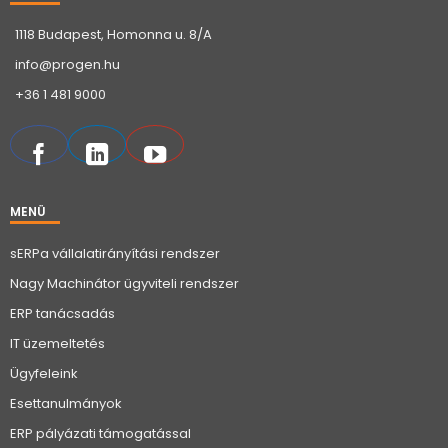
1118 Budapest, Homonna u. 8/A
info@progen.hu
+36 1 481 9000
MENÜ
sERPa vállalatirányítási rendszer
Nagy Machinátor ügyviteli rendszer
ERP tanácsadás
IT üzemeltetés
Ügyfeleink
Esettanulmányok
ERP pályázati támogatással