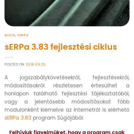
BLOG
,
SERPA
sERPa 3.83 fejlesztési ciklus
POSTED ON
2018.09.25.
A jogszabálykövetésekről, fejlesztésekről,
módosításokról részletesen értesülhet a
honlapon található fejlesztési tájékoztatóból,
vagy a jelentősebb módosításokat főbb
modulonként kiemelve az internetről is elérhető
sERPa 3.83
program Súgójából.
Felhívjuk figyelmüket, hogy a program csak