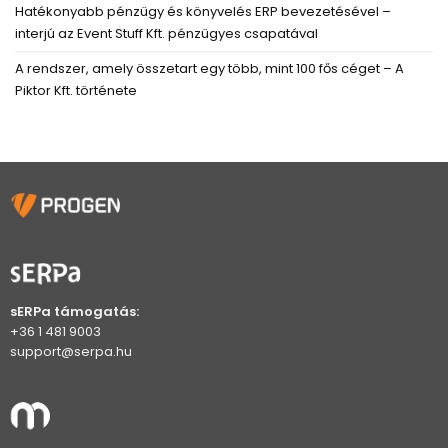
Hatékonyabb pénzügy és könyvelés ERP bevezetésével –
interjú az Event Stuff Kft. pénzügyes csapatával
A rendszer, amely összetart egy több, mint 100 fős céget – A
Piktor Kft. története
sERPa támogatás:
+36 1 481 9003
support@serpa.hu