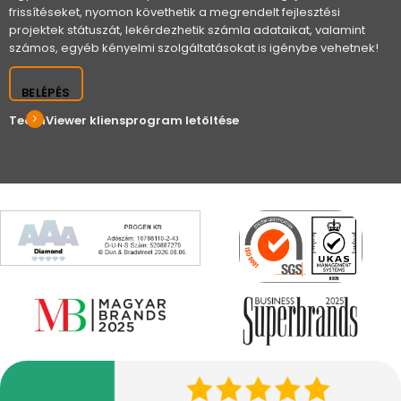
frissítéseket, nyomon követhetik a megrendelt fejlesztési
projektek státuszát, lekérdezhetik számla adataikat, valamint
számos, egyéb kényelmi szolgáltatásokat is igénybe vehetnek!
BELÉPÉS
TeamViewer kliensprogram letöltése