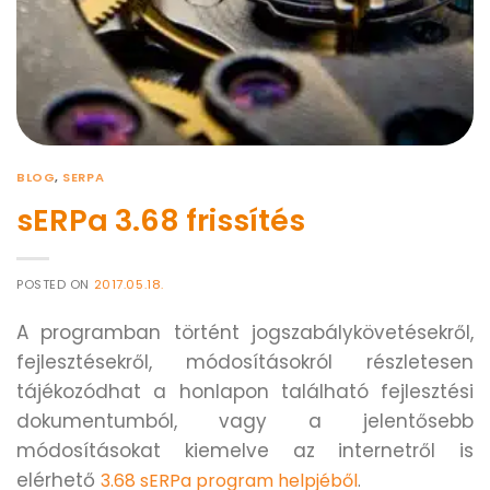
BLOG
,
SERPA
sERPa 3.68 frissítés
POSTED ON
2017.05.18.
A programban történt jogszabálykövetésekről,
fejlesztésekről, módosításokról részletesen
tájékozódhat a honlapon található fejlesztési
dokumentumból, vagy a jelentősebb
módosításokat kiemelve az internetről is
elérhető
3.68 sERPa program helpjéből
.