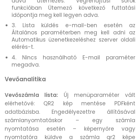
adva ütemezés. Végrehajtási sorok
funkcióban Ütemező következő futtatási
időpontja meg kell legyen adva.
3. Lista küldés e-mail-ben esetén az
Általános paraméterben meg kell adni az
Automatikus üzenetkezeléshez szerver oldali
elérés-t.
4. Nincs használható E-mail paraméter
megadva.
Vevőanalitika
Vevőszámla lista:
Új menüparaméter vált
elérhetővé: QR2 kép mentése PDFként
adatbázisba. Engedélyezettre állításával
számlanyomtatáskor – egy számla
nyomtatása esetén – képernyőre vagy
nyomtatóra küldve a számla qr2 képe