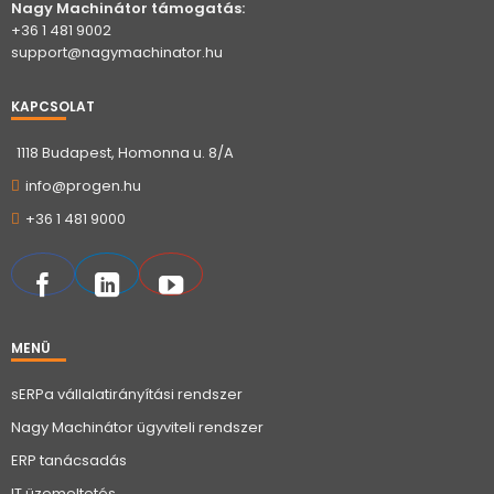
Nagy Machinátor támogatás:
+36 1 481 9002
support@nagymachinator.hu
KAPCSOLAT
1118 Budapest, Homonna u. 8/A
info@progen.hu
+36 1 481 9000
MENÜ
sERPa vállalatirányítási rendszer
Nagy Machinátor ügyviteli rendszer
ERP tanácsadás
IT üzemeltetés