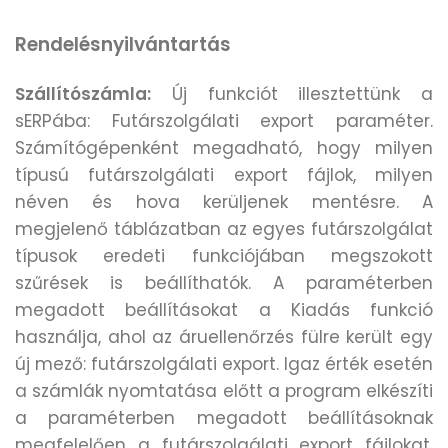
Rendelésnyilvántartás
Szállítószámla:
Új funkciót illesztettünk a
sERPába: Futárszolgálati export paraméter.
Számítógépenként megadható, hogy milyen
típusú futárszolgálati export fájlok, milyen
néven és hova kerüljenek mentésre. A
megjelenő táblázatban az egyes futárszolgálat
típusok eredeti funkciójában megszokott
szűrések is beállíthatók. A paraméterben
megadott beállításokat a Kiadás funkció
használja, ahol az áruellenőrzés fülre került egy
új mező: futárszolgálati export. Igaz érték esetén
a számlák nyomtatása előtt a program elkészíti
a paraméterben megadott beállításoknak
megfelelően a futárszolgálati export fájlokat,