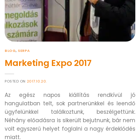
BLOG
,
SERPA
Marketing Expo 2017
POSTED ON
2017.10.20.
Az egész napos kiállítás rendkívül jó
hangulatban telt, sok partnerünkkel és leendő
ügyfelünkkel találkoztunk, beszélgettünk.
Néhány előadásra is sikerült bejutnunk, bár nem
volt egyszerű helyet foglalni a nagy érdeklődés
miatt.