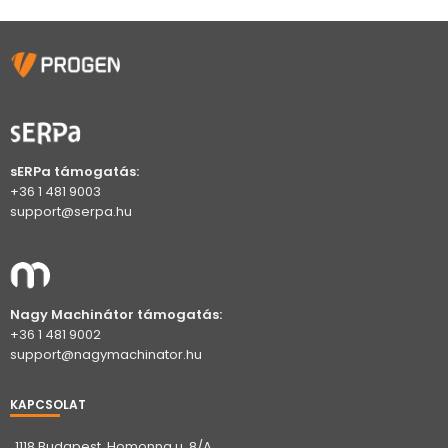
sERPa támogatás:
+36 1 481 9003
support@serpa.hu
Nagy Machinátor támogatás:
+36 1 481 9002
support@nagymachinator.hu
KAPCSOLAT
1118 Budapest, Homonna u. 8/A