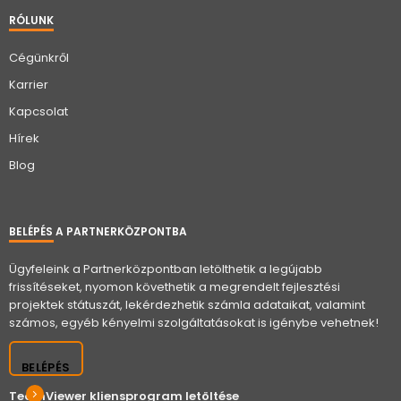
RÓLUNK
Cégünkről
Karrier
Kapcsolat
Hírek
Blog
BELÉPÉS A PARTNERKÖZPONTBA
Ügyfeleink a Partnerközpontban letölthetik a legújabb
frissítéseket, nyomon követhetik a megrendelt fejlesztési
projektek státuszát, lekérdezhetik számla adataikat, valamint
számos, egyéb kényelmi szolgáltatásokat is igénybe vehetnek!
BELÉPÉS
TeamViewer kliensprogram letöltése