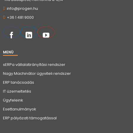
info@progen.hu
+36 1 481 9000
MENÜ
sERPa vállalatirányítási rendszer
Nagy Machinátor ügyviteli rendszer
ERP tanácsadás
IT üzemeltetés
Ügyfeleink
Esettanulmányok
ERP pályázati támogatással