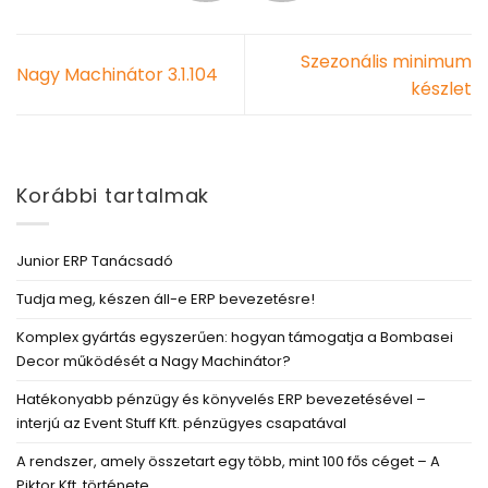
Szezonális minimum
Nagy Machinátor 3.1.104
készlet
Korábbi tartalmak
Junior ERP Tanácsadó
Tudja meg, készen áll-e ERP bevezetésre!
Komplex gyártás egyszerűen: hogyan támogatja a Bombasei
Decor működését a Nagy Machinátor?
Hatékonyabb pénzügy és könyvelés ERP bevezetésével –
interjú az Event Stuff Kft. pénzügyes csapatával
A rendszer, amely összetart egy több, mint 100 fős céget – A
Piktor Kft. története