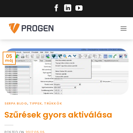
Skip
to
content
05
máj
SERPA BLOG
,
TIPPEK, TRÜKKÖK
Szűrések gyors aktiválása
POSTED ON
2017.05.05.