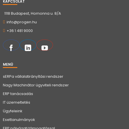
KAPCSOLAT
1118 Budapest, Homonna u. 8/A
info@progen.hu
+36 1 481 9000
MENÜ
sERPa vállalatirányítási rendszer
Nagy Machinátor ügyviteli rendszer
ERP tanácsadás
IT üzemeltetés
Ügyfeleink
Esettanulmányok
ERP pályázati támogatással