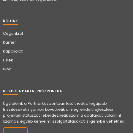
RÓLUNK
Cégünkről
Karrier
Kapcsolat
Hírek
Blog
BELÉPÉS A PARTNERKÖZPONTBA
Ügyfeleink a Partnerközpontban letölthetik a legújabb
frissítéseket, nyomon követhetik a megrendelt fejlesztési
projektek státuszát, lekérdezhetik számla adataikat, valamint
számos, egyéb kényelmi szolgáltatásokat is igénybe vehetnek!