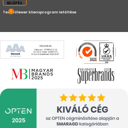
BELÉPÉS
TeamViewer kliensprogram letöltése