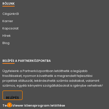
RÓLUNK
Cégünkről
Karrier
Kapcsolat
Hírek
Blog
BELÉPÉS A PARTNERKÖZPONTBA
Ügyfeleink a Partnerközpontban letölthetik a legújabb
frissítéseket, nyomon követhetik a megrendelt fejlesztési
projektek státuszát, lekérdezhetik számla adataikat, valamint
számos, egyéb kényelmi szolgáltatásokat is igénybe vehetnek!
BELÉPÉS
TeamViewer kliensprogram letöltése