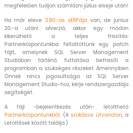
megfelelően tudjon számlázni július elseje után!
Ha már eleve
3.80-as sERPája
van, de június
20.-a utáni alverzió, akkor egy módon
kikerülhető a teljes frissítés:
Partnerközpontunkba feltöltöttünk egy patch
fájlt, amelynek SQL Server Management
Studióban történő futtatása befrissíti a
programban a szükséges részeket. Amennyiben
Önnek nincs jogosultsága az SQL Server
Management Studio-hoz, kérje rendszergazdája
segítségét.
A fájl -bejelentkezés után- letölthető
Partnerközpontunkból
. (A
szokásos útvonalon
, a
Letöltések között találja.)