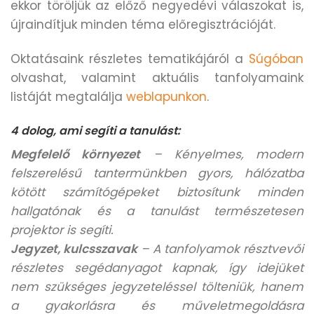
ekkor töröljük az előző negyedévi válaszokat is,
újraindítjuk minden téma előregisztrációját.
Oktatásaink részletes tematikájáról a
Súgóban
olvashat, valamint aktuális tanfolyamaink
listáját megtalálja
weblapunkon
.
4 dolog, ami segíti a tanulást:
Megfelelő környezet
– Kényelmes, modern
felszerelésű tantermünkben gyors, hálózatba
kötött számítógépeket biztosítunk minden
hallgatónak és a tanulást természetesen
projektor is segíti.
Jegyzet, kulcsszavak
– A tanfolyamok résztvevői
részletes segédanyagot kapnak, így idejüket
nem szükséges jegyzeteléssel tölteniük, hanem
a gyakorlásra és műveletmegoldásra