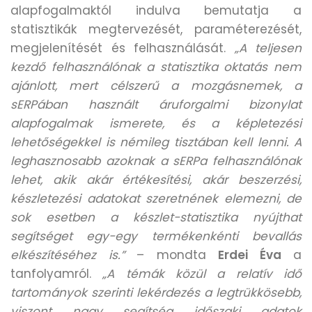
alapfogalmaktól indulva bemutatja a
statisztikák megtervezését, paraméterezését,
megjelenítését és felhasználását.
„A teljesen
kezdő felhasználónak a statisztika oktatás nem
ajánlott, mert célszerű a mozgásnemek, a
sERPában használt áruforgalmi bizonylat
alapfogalmak ismerete, és a képletezési
lehetőségekkel is némileg tisztában kell lenni. A
leghasznosabb azoknak a sERPa felhasználónak
lehet, akik akár értékesítési, akár beszerzési,
készletezési adatokat szeretnének elemezni, de
sok esetben a készlet-statisztika nyújthat
segítséget egy-egy termékenkénti bevallás
elkészítéséhez is.”
– mondta
Erdei Éva
a
tanfolyamról.
„A témák közül a relatív idő
tartományok szerinti lekérdezés a legtrükkösebb,
viszont nagy segítség időszaki adatok