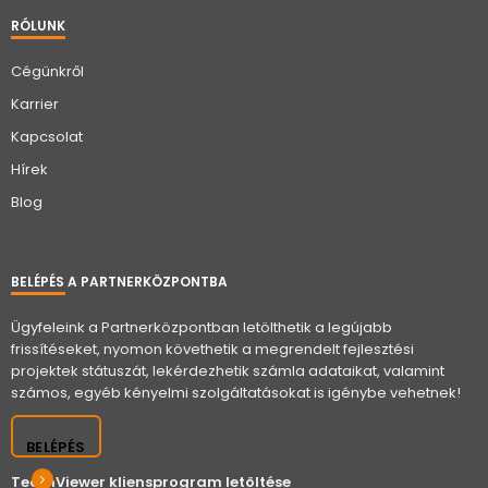
RÓLUNK
Cégünkről
Karrier
Kapcsolat
Hírek
Blog
BELÉPÉS A PARTNERKÖZPONTBA
Ügyfeleink a Partnerközpontban letölthetik a legújabb
frissítéseket, nyomon követhetik a megrendelt fejlesztési
projektek státuszát, lekérdezhetik számla adataikat, valamint
számos, egyéb kényelmi szolgáltatásokat is igénybe vehetnek!
BELÉPÉS
TeamViewer kliensprogram letöltése