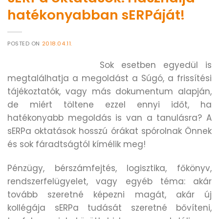
hatékonyabban sERPáját!
POSTED ON
2018.04.11.
Sok esetben egyedül is
megtalálhatja a megoldást a Súgó, a frissítési
tájékoztatók, vagy más dokumentum alapján,
de miért töltene ezzel ennyi időt, ha
hatékonyabb megoldás is van a tanulásra? A
sERPa oktatások hosszú órákat spórolnak Önnek
és sok fáradtságtól kímélik meg!
Pénzügy, bérszámfejtés, logisztika, főkönyv,
rendszerfelügyelet, vagy egyéb téma: akár
tovább szeretné képezni magát, akár új
kollégája sERPa tudását szeretné bővíteni,