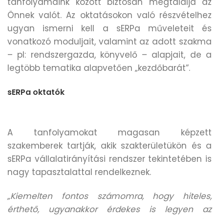
tanfolyamaink között biztosan megtalálja az
Önnek valót. Az oktatásokon való részvételhez
ugyan ismerni kell a sERPa műveleteit és
vonatkozó moduljait, valamint az adott szakma
– pl: rendszergazda, könyvelő – alapjait, de a
legtöbb tematika alapvetően „kezdőbarát”.
sERPa oktatók
A tanfolyamokat magasan képzett
szakemberek tartják, akik szakterületükön és a
sERPa vállalatirányítási rendszer tekintetében is
nagy tapasztalattal rendelkeznek.
„Kiemelten fontos számomra, hogy hiteles,
érthető, ugyanakkor érdekes is legyen az