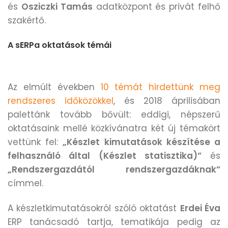
és
Osziczki Tamás
adatközpont és privát felhő
szakértő.
A sERPa oktatások témái
Az elmúlt években
10 témát hirdettünk meg
rendszeres időközökkel
, és 2018 áprilisában
palettánk tovább bővült: eddigi, népszerű
oktatásaink mellé közkívánatra két új témakört
vettünk fel:
„Készlet kimutatások készítése a
felhasználó által (Készlet statisztika)”
és
„Rendszergazdától rendszergazdáknak”
címmel.
A készletkimutatásokról szóló oktatást
Erdei Éva
ERP tanácsadó tartja, tematikája pedig az