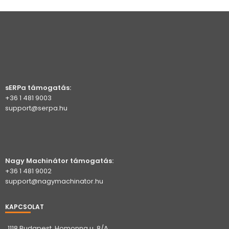
sERPa támogatás:
+36 1 481 9003
support@serpa.hu
Nagy Machinátor támogatás:
+36 1 481 9002
support@nagymachinator.hu
KAPCSOLAT
1118 Budapest, Homonna u. 8/A