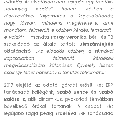
előadás. Az oktatásom nem csupán egy frontális
„tananyag leadás”, hanem közben a
résztvevőkkel folyamatos a kapcsolattartás,
hogy lássam mindenki megértette-e, amit
mondtam, felmerült-e közben kérdés, lemaradt-
e valaki.”
– mondta
Patay Veronika
, bér- és TB
szakelőadó az általa tartott
Bérszámfejtés
oktatásokról.
„Az előadás közben, a témával
kapcsolatban felmerülő kérdések
megválaszolására különösen figyelek, hiszen
csak így lehet hatékony a tanulás folyamata.”
2017 elejétől az oktatói gárdát erősíti két ERP
tanácsadó kollégánk,
Szabó Bence
és
Szabó
Balázs
is, akik dinamikus, gyakorlati témákban
bővelkedő órákat tartanak. A csapat két
legújabb tagja pedig
Erdei Éva
ERP tanácsadó