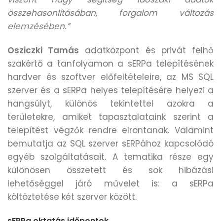
összehasonlításában, forgalom változás
elemzésében.”
Osziczki Tamás
adatközpont és privát felhő
szakértő a tanfolyamon a sERPa telepítésének
hardver és szoftver előfeltételeire, az MS SQL
szerver és a sERPa helyes telepítésére helyezi a
hangsúlyt, különös tekintettel azokra a
területekre, amiket tapasztalataink szerint a
telepítést végzők rendre elrontanak. Valamint
bemutatja az SQL szerver sERPához kapcsolódó
egyéb szolgáltatásait. A tematika része egy
különösen összetett és sok hibázási
lehetőséggel járó művelet is: a sERPa
költöztetése két szerver között.
sERPa oktatás időpontok