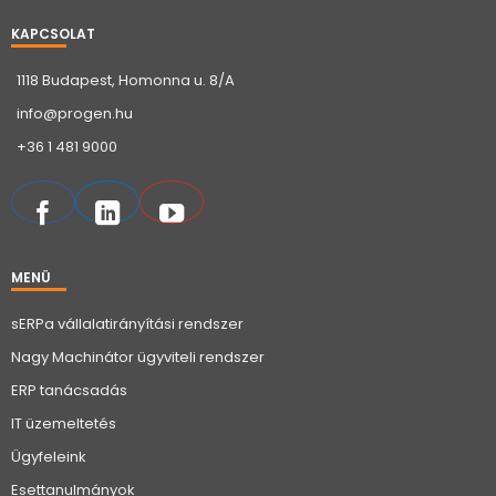
KAPCSOLAT
1118 Budapest, Homonna u. 8/A
info@progen.hu
+36 1 481 9000
MENÜ
sERPa vállalatirányítási rendszer
Nagy Machinátor ügyviteli rendszer
ERP tanácsadás
IT üzemeltetés
Ügyfeleink
Esettanulmányok