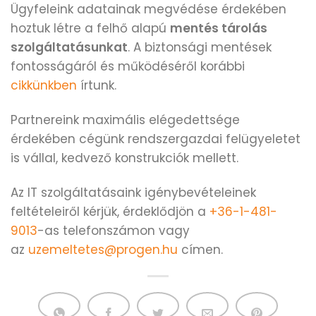
Ügyfeleink adatainak megvédése érdekében
hoztuk létre a felhő alapú
mentés tárolás
szolgáltatásunkat
. A biztonsági mentések
fontosságáról és működéséről korábbi
cikkünkben
írtunk.
Partnereink maximális elégedettsége
érdekében cégünk rendszergazdai felügyeletet
is vállal, kedvező konstrukciók mellett.
Az IT szolgáltatásaink igénybevételeinek
feltételeiről kérjük, érdeklődjön a
+36-1-481-
9013
-as telefonszámon vagy
az
uzemeltetes@progen.hu
címen.