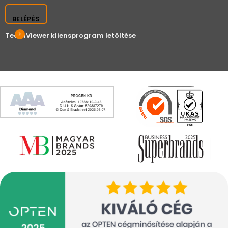
BELÉPÉS
TeamViewer kliensprogram letöltése