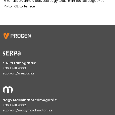
A rendszer, amely összetart egy több, mint 100 fős céget – A
Piktor Kft. története
sERPa támogatás:
+36 1 481 9003
support@serpa.hu
Nagy Machinátor támogatás:
+36 1 481 9002
support@nagymachinator.hu