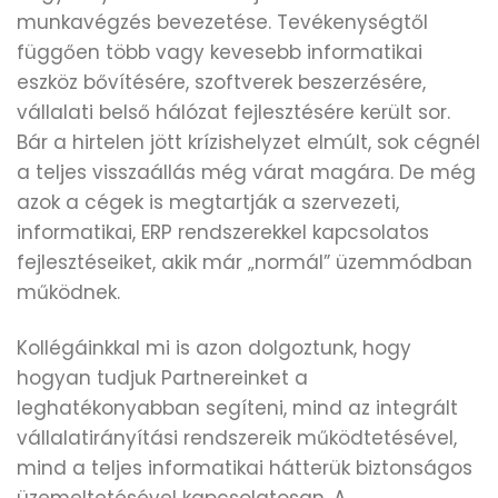
munkavégzés bevezetése. Tevékenységtől
függően több vagy kevesebb informatikai
eszköz bővítésére, szoftverek beszerzésére,
vállalati belső hálózat fejlesztésére került sor.
Bár a hirtelen jött krízishelyzet elmúlt, sok cégnél
a teljes visszaállás még várat magára. De még
azok a cégek is megtartják a szervezeti,
informatikai, ERP rendszerekkel kapcsolatos
fejlesztéseiket, akik már „normál” üzemmódban
működnek.
Kollégáinkkal mi is azon dolgoztunk, hogy
hogyan tudjuk Partnereinket a
leghatékonyabban segíteni, mind az integrált
vállalatirányítási rendszereik működtetésével,
mind a teljes informatikai hátterük biztonságos
üzemeltetésével kapcsolatosan. A