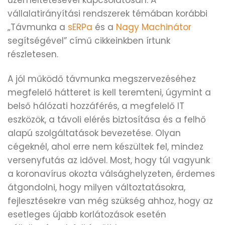
vállalatirányítási rendszerek témában korábbi
„Távmunka a
sERPa
és a
Nagy Machinátor
segítségével” című cikkeinkben írtunk
részletesen.
A jól működő távmunka megszervezéséhez
megfelelő hátteret is kell teremteni, úgymint a
belső hálózati hozzáférés, a megfelelő IT
eszközök, a távoli elérés biztosítása és a felhő
alapú szolgáltatások bevezetése. Olyan
cégeknél, ahol erre nem készültek fel, mindez
versenyfutás az idővel. Most, hogy túl vagyunk
a koronavírus okozta válsághelyzeten, érdemes
átgondolni, hogy milyen változtatásokra,
fejlesztésekre van még szükség ahhoz, hogy az
esetleges újabb korlátozások esetén