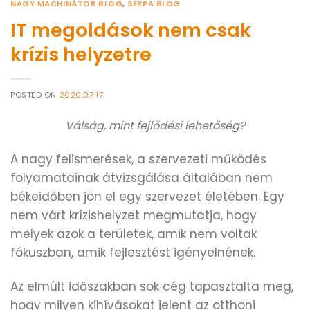
NAGY MACHINÁTOR BLOG
,
SERPA BLOG
IT megoldások nem csak
krízis helyzetre
POSTED ON
2020.07.17.
Válság, mint fejlődési lehetőség?
A nagy felismerések, a szervezeti működés
folyamatainak átvizsgálása általában nem
békeidőben jön el egy szervezet életében. Egy
nem várt krízishelyzet megmutatja, hogy
melyek azok a területek, amik nem voltak
fókuszban, amik fejlesztést igényelnének.
Az elmúlt időszakban sok cég tapasztalta meg,
hogy milyen kihívásokat jelent az otthoni