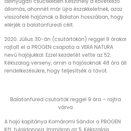
délnyugati csücskében Keszthely a következő
állomás, ahonnét már újra északkeletnek, azaz
visszafelé hajóznak a Balaton hosszában, hogy
elérjék a balatonfüredi célt.
2020. Július 30-án (csütörtökön) reggel 9 órakor
rajtolt el a PROGEN csapata a VERA NATURA
nevű hajójukkal. Ezzel kezdetét vette az 52.
Kékszalag verseny, amin a hajósoknak 48 óra áll
rendelkezésükre, hogy teljesítsék a távot.
Balatonfüred csütörtök reggel 9 óra – rajtra
várva
A hajó kapitánya Komáromi Sándor a PROGEN
Kft. tulajdonosa. Immáron az 5. Kékszalag