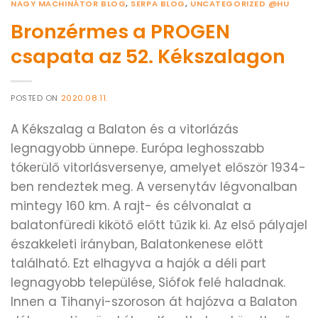
NAGY MACHINÁTOR BLOG
,
SERPA BLOG
,
UNCATEGORIZED @HU
Bronzérmes a PROGEN
csapata az 52. Kékszalagon
POSTED ON
2020.08.11.
A Kékszalag a Balaton és a vitorlázás
legnagyobb ünnepe. Európa leghosszabb
tókerülő vitorlásversenye, amelyet először 1934-
ben rendeztek meg. A versenytáv légvonalban
mintegy 160 km. A rajt- és célvonalat a
balatonfüredi kikötő előtt tűzik ki. Az első pályajel
északkeleti irányban, Balatonkenese előtt
található. Ezt elhagyva a hajók a déli part
legnagyobb települése, Siófok felé haladnak.
Innen a Tihanyi-szoroson át hajózva a Balaton