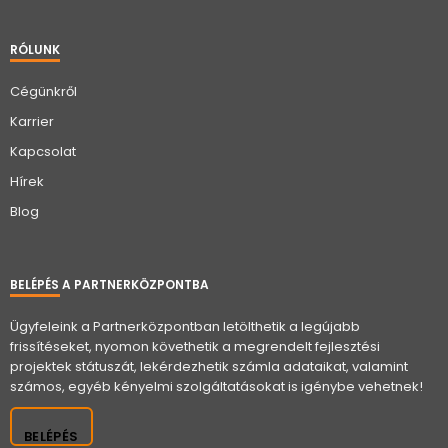
RÓLUNK
Cégünkről
Karrier
Kapcsolat
Hírek
Blog
BELÉPÉS A PARTNERKÖZPONTBA
Ügyfeleink a Partnerközpontban letölthetik a legújabb
frissítéseket, nyomon követhetik a megrendelt fejlesztési
projektek státuszát, lekérdezhetik számla adataikat, valamint
számos, egyéb kényelmi szolgáltatásokat is igénybe vehetnek!
BELÉPÉS