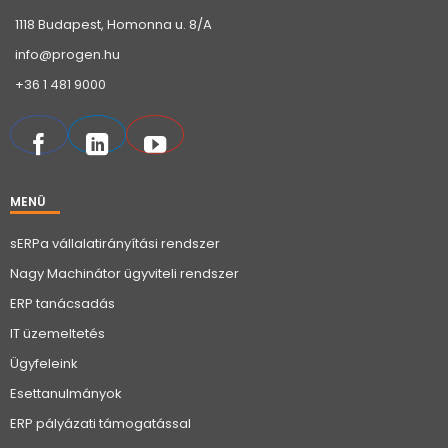
1118 Budapest, Homonna u. 8/A
info@progen.hu
+36 1 481 9000
MENÜ
sERPa vállalatirányítási rendszer
Nagy Machinátor ügyviteli rendszer
ERP tanácsadás
IT üzemeltetés
Ügyfeleink
Esettanulmányok
ERP pályázati támogatással