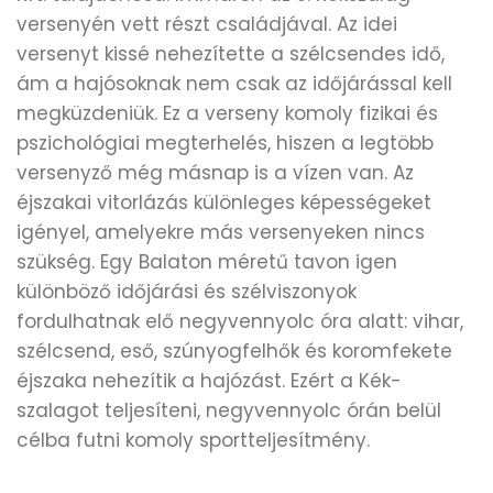
versenyén vett részt családjával. Az idei
versenyt kissé nehezítette a szélcsendes idő,
ám a hajósoknak nem csak az időjárással kell
megküzdeniük. Ez a verseny komoly fizikai és
pszichológiai megterhelés, hiszen a legtöbb
versenyző még másnap is a vízen van. Az
éjszakai vitorlázás különleges képességeket
igényel, amelyekre más versenyeken nincs
szükség. Egy Balaton méretű tavon igen
különböző időjárási és szélviszonyok
fordulhatnak elő negyvennyolc óra alatt: vihar,
szélcsend, eső, szúnyogfelhők és koromfekete
éjszaka nehezítik a hajózást. Ezért a Kék-
szalagot teljesíteni, negyvennyolc órán belül
célba futni komoly sportteljesítmény.