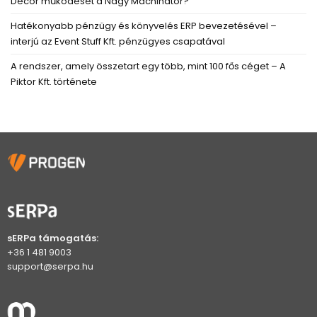
Decor működését a Nagy Machinátor?
Hatékonyabb pénzügy és könyvelés ERP bevezetésével –
interjú az Event Stuff Kft. pénzügyes csapatával
A rendszer, amely összetart egy több, mint 100 fős céget – A
Piktor Kft. története
sERPa támogatás:
+36 1 481 9003
support@serpa.hu