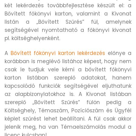
két lekérdezés továbbfejlesztése készült el: a
Bővített főkönyvi karton, valamint a Kivonat
listán a „Bővített Szűrés” fül, amelynek
segítségével nyomtatható a főkönyvi kivonat
pl. költséghelyenként.
A
Bővített főkönyvi karton lekérdezés
előnye a
korábban is meglévő listához képest, hogy nem
csak le tudjuk vele kérni a bővített főkönyvi
karton listában szereplő adatokat, hanem
kapcsolódó funkciók segítségével eljuthatunk
az alapbizonylatokhoz is. A Kivonat listában
szereplő „Bővített Szűrés” fülön pedig a
Költséghely, Témaszám, Pozíciószám és Ügyfél
képlet szűrést lehet beállítani. A fül csak akkor
jelenik meg, ha van Témaelszámolás modul a
licenc kulcsban!