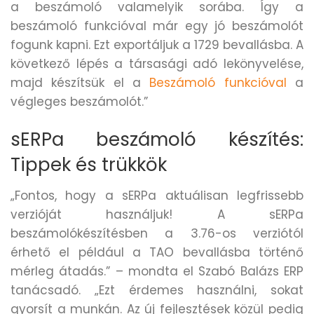
a beszámoló valamelyik sorába. Így a
beszámoló funkcióval már egy jó beszámolót
fogunk kapni. Ezt exportáljuk a 1729 bevallásba. A
következő lépés a társasági adó lekönyvelése,
majd készítsük el a
Beszámoló funkcióval
a
végleges beszámolót.”
sERPa beszámoló készítés:
Tippek és trükkök
„Fontos, hogy a sERPa aktuálisan legfrissebb
verzióját használjuk! A sERPa
beszámolókészítésben a 3.76-os verziótól
érhető el például a TAO bevallásba történő
mérleg átadás.” – mondta el Szabó Balázs ERP
tanácsadó. „Ezt érdemes használni, sokat
gyorsít a munkán. Az új fejlesztések közül pedig