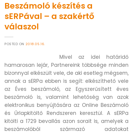
Beszámoló készítés a
sERPával – a szakértő
válaszol
POSTED ON
2018.05.16.
Mivel az idei határidő
hamarosan lejár, Partnereink többsége minden
bizonnyal elkészült vele, de aki esetleg mégsem,
annak a sERPa ebben is segít: elkészíthető vele
az Éves beszámoló, az Egyszerűsített éves
beszámoló is, valamint lehetőség van azok
elektronikus benyújtására az Online Beszámoló
és Űrlapkitöltő Rendszeren keresztül. A sERPa
kitölti a 1729 bevallás azon sorait is, amelyek a
beszámolóból származó adatokat