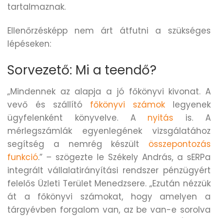
tartalmaznak.
Ellenőrzésképp nem árt átfutni a szükséges
lépéseken:
Sorvezető: Mi a teendő?
„Mindennek az alapja a jó főkönyvi kivonat. A
vevő és szállító
főkönyvi számok
legyenek
ügyfelenként könyvelve. A
nyitás
is. A
mérlegszámlák egyenlegének vizsgálatához
segítség a nemrég készült
összepontozás
funkció
.” – szögezte le Székely András, a sERPa
integrált vállalatirányítási rendszer pénzügyért
felelős Üzleti Terület Menedzsere. „Ezután nézzük
át a főkönyvi számokat, hogy amelyen a
tárgyévben forgalom van, az be van-e sorolva