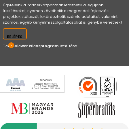
Ügyfeleink a Partnerközpontban letölthetik a legújabb
frissítéseket, nyomon követhetik a megrendelt fejlesztési
projektek státuszát, lekérdezhetik számla adataikat, valamint
számos, egyéb kényelmi szolgáltatásokat is igénybe vehetnek!
BELÉPÉS
TeamViewer kliensprogram letöltése