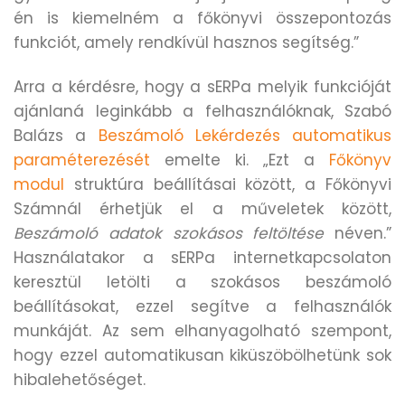
én is kiemelném a főkönyvi összepontozás
funkciót, amely rendkívül hasznos segítség.”
Arra a kérdésre, hogy a sERPa melyik funkcióját
ajánlaná leginkább a felhasználóknak, Szabó
Balázs a
Beszámoló Lekérdezés automatikus
paraméterezését
emelte ki. „Ezt a
Főkönyv
modul
struktúra beállításai között, a Főkönyvi
Számnál érhetjük el a műveletek között,
Beszámoló adatok szokásos feltöltése
néven.”
Használatakor a sERPa internetkapcsolaton
keresztül letölti a szokásos beszámoló
beállításokat, ezzel segítve a felhasználók
munkáját. Az sem elhanyagolható szempont,
hogy ezzel automatikusan kiküszöbölhetünk sok
hibalehetőséget.