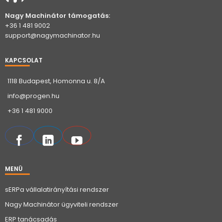
Nagy Machinátor támogatás:
+36 1 481 9002
support@nagymachinator.hu
KAPCSOLAT
1118 Budapest, Homonna u. 8/A
info@progen.hu
+36 1 481 9000
MENÜ
sERPa vállalatirányítási rendszer
Nagy Machinátor ügyviteli rendszer
ERP tanácsadás