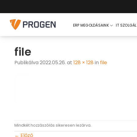
Skip
to
content
ERP MEGOLDÁSAINK
IT SZOLGÁ
file
Publikálva
2022.05.26.
at
128 × 128
in
file
Mindkét hozzászólás sikeresen lezárva.
←
Előző