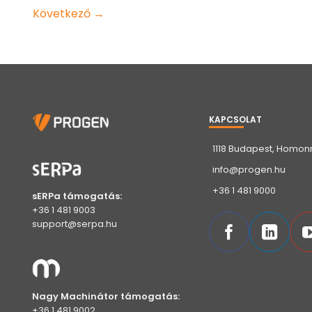
Következő
→
KAPCSOLAT
1118 Budapest, Homonn
info@progen.hu
+36 1 481 9000
sERPa támogatás:
+36 1 481 9003
support@serpa.hu
Nagy Machinátor támogatás:
+36 1 481 9002