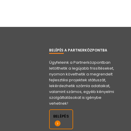
BELÉPÉS A PARTNERKÖZPONTBA
Ügyfeleink a Partnerközpontban
letölthetik a legújabb frissítéseket,
nyomon követhetik a megrendelt
fejlesztési projektek státuszát,
lekérdezhetik számla adataikat,
valamint számos, egyéb kényelmi
szolgáltatásokat is igénybe
vehetnek!
BELÉPÉS