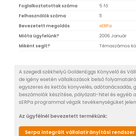
Foglalkoztatottak száma
5 fő
Felhasználók száma
11
Bevezetett megoldás
sERPa
Mióta ügyfelünk?
2006 Január
Miként segít?
Témaszámos könyv
A szegedi székhelyű GoldenEggs Könyvelő és Válla
de igény esetén vállalkozások belső folyamatairól 
egyszeres és kettős könyvelés, adótanácsadás, g
beszámolók készítése, pályázati-hitel és egyéb 
sERPa programmal végzik tevékenységüket jelenleg
Az ügyfélnél bevezetett termékünk:
Serpa integrált vállalatirányítási rendszer