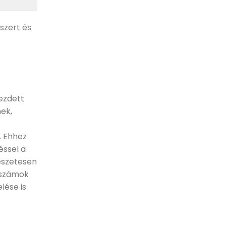
szert és
ezdett
ek,
. Ehhez
éssel a
mészetesen
aszámok
lése is