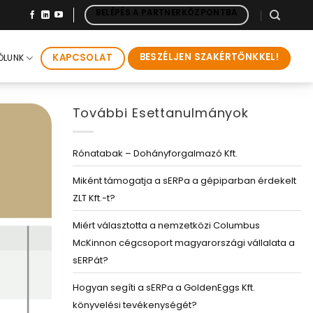
BELÉPÉS A PARTNERKÖZPONTBA
BESZÉLJEN SZAKÉRTŐNKKEL!
KAPCSOLAT
ÓLUNK
További Esettanulmányok
Rónatabak – Dohányforgalmazó Kft.
Miként támogatja a sERPa a gépiparban érdekelt
ZLT Kft.-t?
Miért választotta a nemzetközi Columbus
McKinnon cégcsoport magyarországi vállalata a
sERPát?
Hogyan segíti a sERPa a GoldenEggs Kft.
könyvelési tevékenységét?