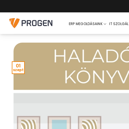
Skip
to
content
ERP MEGOLDÁSAINK
IT SZOLGÁ
01
szept