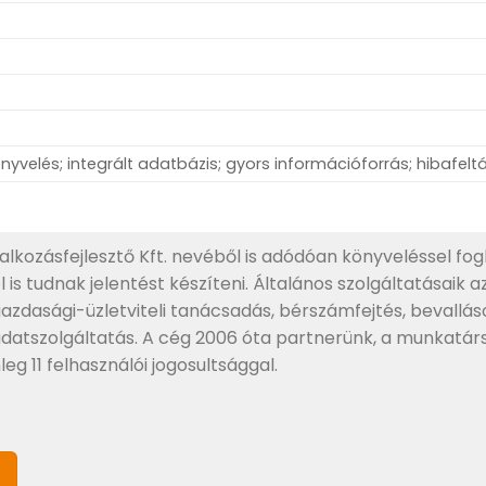
elés; integrált adatbázis; gyors információforrás; hibafeltá
lkozásfejlesztő Kft. nevéből is adódóan könyveléssel fogl
is tudnak jelentést készíteni. Általános szolgáltatásaik a
azdasági-üzletviteli tanácsadás, bérszámfejtés, bevallás
adatszolgáltatás. A cég 2006 óta partnerünk, a munkatár
 11 felhasználói jogosultsággal.