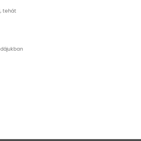
, tehát
rodájukban