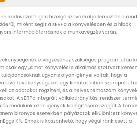
n irodavezető igen hízelgő szavakkal jellemezték a rend
iderül, miként segít a sERPa a könyvelésben és a hibák
 gyors információforrásnak a munkavégzés során.
tevékenységének elvégzéséhez szükséges program után k
em csak egy „sima” könyvelésre alkalmas szoftvert keresn
 tulajdonosoknak ugyanis olyan igényei voltak, hogy a
n levő tevékenységüket egy kimutatásban szerepeltetni
kell az adatokat rögzíteni, és a helyes témaszám könyvel
ásokat. A sERPa integrált vállalatirányítási rendszer ter
lás modulunk ezen igények kielégítésére szolgál. A tém
hanem bizonyos esetekben pályázatok elkülönített könyve
nEggs Kft. Ennek is köszönhető, hogy végül ránk esett a