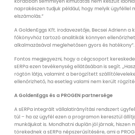
korábban semmilyen kimutatás nem készült időhián
naprakészen tudjuk például, hogy melyik ügyféllel 
elszámolás.”
A GoldenEggs Kft. irodavezetője, Becsei Adrienn a 
főkönyvhöz tartozó analitikák könnyen ellenőrizhető
alkalmazásával meglehetősen gyors és hatékony”.
Fontos megjegyezni, hogy a cégcsoport kereskedele
sERPa ezen tevékenység ellátásában is segít. „Has
rögtön látja, valamint a berögzített szállítólevelek
ellenőrizhető, ha esetleg valami nem került rögzí
A GoldenEggs és a PROGEN partnersége
A sERPa integrált vállalatirányítási rendszert ügyfe
túl – ha az ügyfél ezen a programon keresztül állítj
munkájukat is. Mondhatni duplán jól járnak, hiszen
törekednek a sERPa népszerűsítésére, ami a PROG