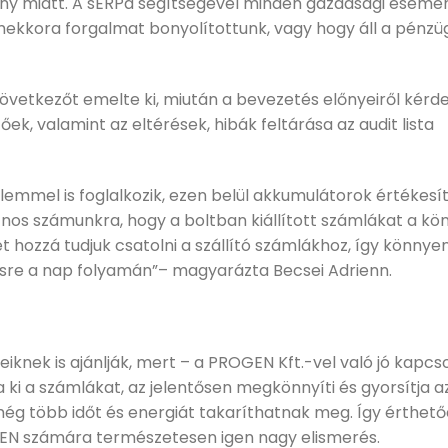
y miatt. A sERPa segítségével minden gazdasági esemén
mekkora forgalmat bonyolítottunk, vagy hogy áll a pénzü
következőt emelte ki, miután a bevezetés előnyeiről kérde
ek, valamint az eltérések, hibák feltárása az audit lista
mmel is foglalkozik, ezen belül akkumulátorok értékesít
znos számunkra, hogy a boltban kiállított számlákat a kö
et hozzá tudjuk csatolni a szállító számlákhoz, így könnye
tésre a nap folyamán”– magyarázta Becsei Adrienn.
leiknek is ajánlják, mert – a PROGEN Kft.-vel való jó kapc
a ki a számlákat, az jelentősen megkönnyíti és gyorsítja a
 még több időt és energiát takaríthatnak meg. Így érthet
EN számára természetesen igen nagy elismerés.