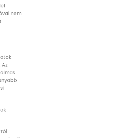
lel
ióval nem
s
datok
. Az
ugalmas
konyabb
si
sak
ről