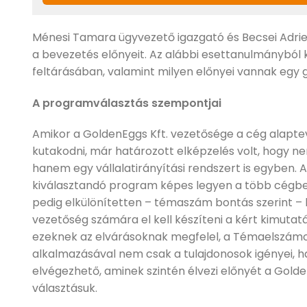
Ménesi Tamara ügyvezető igazgató és Becsei Adrien
a bevezetés előnyeit. Az alábbi esettanulmányból k
feltárásában, valamint milyen előnyei vannak egy
A programválasztás szempontjai
Amikor a GoldenEggs Kft. vezetősége a cég alap
kutakodni, már határozott elképzelés volt, hogy n
hanem egy vállalatirányítási rendszert is egyben. A
kiválasztandó program képes legyen a több cégbe
pedig elkülönítetten – témaszám bontás szerint – 
vezetőség számára el kell készíteni a kért kimutat
ezeknek az elvárásoknak megfelel, a Témaelszámo
alkalmazásával nem csak a tulajdonosok igényei, 
elvégezhető, aminek szintén élvezi előnyét a Golde
választásuk.