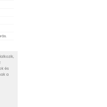
rás.
alkozik,
z
ok és
sak a