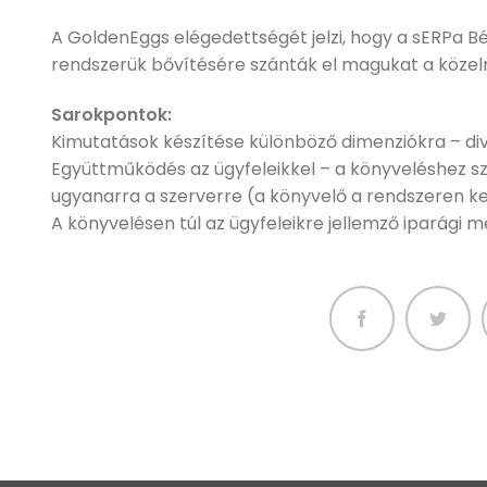
A GoldenEggs elégedettségét jelzi, hogy a sERPa Bé
rendszerük bővítésére szánták el magukat a közel
Sarokpontok:
Kimutatások készítése különböző dimenziókra – div
Együttműködés az ügyfeleikkel – a könyveléshez szü
ugyanarra a szerverre (a könyvelő a rendszeren k
A könyvelésen túl az ügyfeleikre jellemző iparági