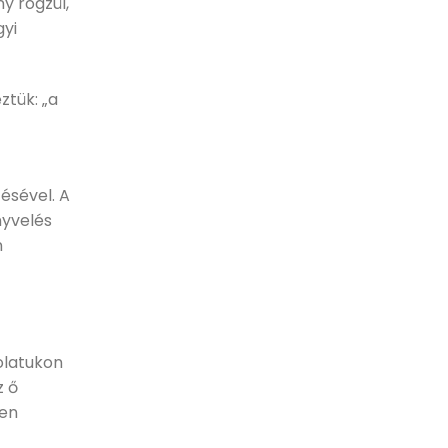
y rögzül,
gyi
ztük: „a
ésével. A
nyvelés
n
solatukon
z ő
ően