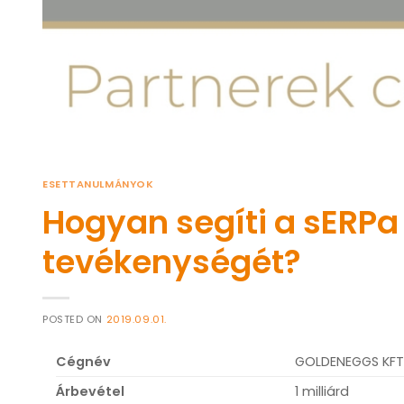
ESETTANULMÁNYOK
Hogyan segíti a sERPa
tevékenységét?
POSTED ON
2019.09.01.
Cégnév
GOLDENEGGS KFT
Árbevétel
1 milliárd