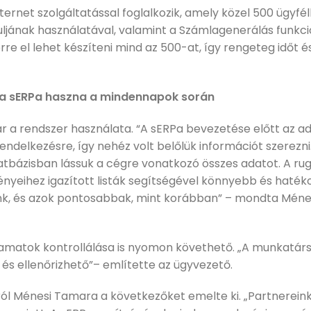
ternet szolgáltatással foglalkozik, amely közel 500 ügyfél
uljának használatával, valamint a Számlagenerálás funkc
rre el lehet készíteni mind az 500-at, így rengeteg időt é
, a sERPa haszna a mindennapok során
r a rendszer használata. “A sERPa bevezetése előtt az a
endelkezésre, így nehéz volt belőlük információt szerezni
datbázisban lássuk a cégre vonatkozó összes adatot. A r
yeihez igazított listák segítségével könnyebb és haté
tunk, és azok pontosabbak, mint korábban” – mondta Méne
yamatok kontrollálása is nyomon követhető. „A munkatár
s ellenőrizhető”– említette az ügyvezető.
l Ménesi Tamara a következőket emelte ki. „Partnereink