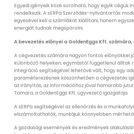
Egyedi igényeik közé sorolható, hogy egyik cégük in
rendelkezik. A sERPa Szerződés-nyilvántartás mod
egyesével kell a számlákat kiállítani, hanem egysze
energiát tudnak megspórolni.
A bevezetés előnyei a GoldenEggs Kft. számára
A cégvezetés számára nagyon fontos előnyökkel já
különböző helyeken, egymástól függetlenül álltak r
integráció segítségével lehetővé vált, hogy egy a
paraméterezésnek köszönhetően a cégvezetés igén
az irányítás, az információhoz jóval hamarabb ju
Tamara, a GoldenEggs Kft. ügyvezető igazgatója.
A sERPa segítségével az ellenőrzés és a munkafol
elszámoltathatók, munkájuk könnyebben mérhető é
A gazdasági események és eredmények alakulásáró