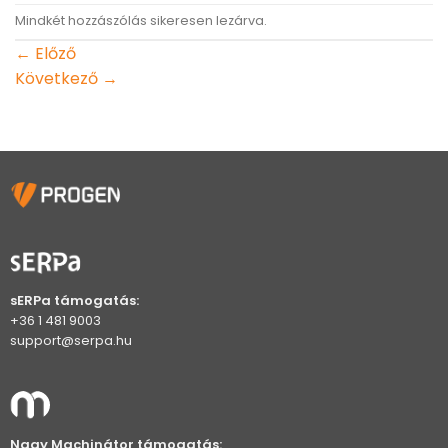
Mindkét hozzászólás sikeresen lezárva.
←
Előző
Következő
→
sERPa támogatás:
+36 1 481 9003
support@serpa.hu
Nagy Machinátor támogatás: