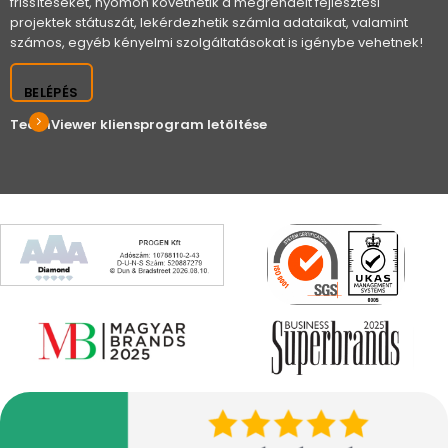
frissítéseket, nyomon követhetik a megrendelt fejlesztési
projektek státuszát, lekérdezhetik számla adataikat, valamint
számos, egyéb kényelmi szolgáltatásokat is igénybe vehetnek!
BELÉPÉS
TeamViewer kliensprogram letöltése