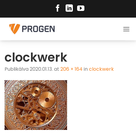
Skip
to
content
clockwerk
Publikálva
2020.01.13.
at
206 × 164
in
clockwerk