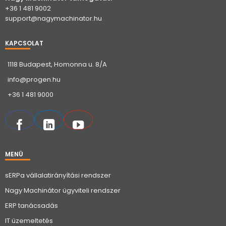
+36 1 481 9002
support@nagymachinator.hu
KAPCSOLAT
1118 Budapest, Homonna u. 8/A
info@progen.hu
+36 1 481 9000
MENÜ
sERPa vállalatirányítási rendszer
Nagy Machinátor ügyviteli rendszer
ERP tanácsadás
IT üzemeltetés