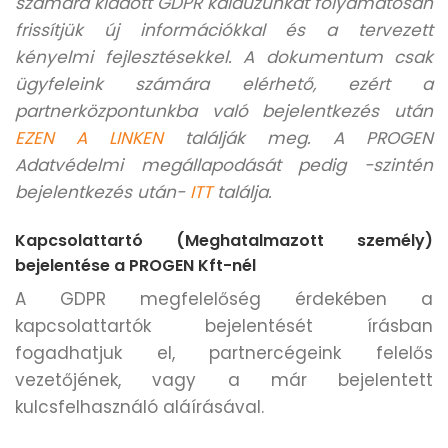
számára kiadott GDPR kalauzunkat folyamatosan
frissítjük új információkkal és a tervezett
kényelmi fejlesztésekkel. A dokumentum csak
ügyfeleink számára elérhető, ezért a
partnerközpontunkba való bejelentkezés után
EZEN A LINKEN
találják meg. A PROGEN
Adatvédelmi megállapodását pedig -szintén
bejelentkezés után-
ITT
találja.
Kapcsolattartó (Meghatalmazott személy)
bejelentése a PROGEN Kft-nél
A GDPR megfelelőség érdekében a
kapcsolattartók bejelentését írásban
fogadhatjuk el, partnercégeink felelős
vezetőjének, vagy a már bejelentett
kulcsfelhasználó aláírásával.