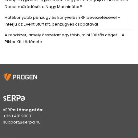
Decor működését a Nagy Machinátor?
Hatékonyabb pénzügy és könyvelés ERP bevezetésével –
interjú az Event Stuff Kft. pénzügyes csapatával
A rendszer, amely összetart egy több, mint 100 fős céget – A
Piktor Kft. története
sERPa támogatás:
+36 1 481 9003
support@serpa.hu