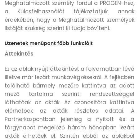
Meghatalmazott személy fordul a PROGEN-hez,
a Kulcsfelhasználót tájékoztatjuk, annak
érdekében, hogy a Meghatalmazott személyek
listáját szükség szerint ki tudja bővíteni.
Üzenetek menüpont főbb funkcióit
Áttekintés
Ez az ablak nyújt áttekintést a folyamatban lévő
illetve már lezárt munkavégzésekről. A fejlécben
található bármely mezőre kattintva az adott
mező tartalma szerinti rendezettséggel
láthatóak az akták. Az azonosítóra kattintva
elérhetőek az akták részletes adatai. A
Partnerközpontban jelenleg a nyitott és a
tárgynapot megelőző három hónapban lezárt
akták érhetőek el. Szintén ebből az ablakból