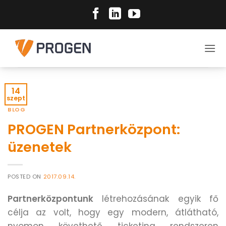
Skip
to
content
14
szept
BLOG
PROGEN Partnerközpont:
üzenetek
POSTED ON
2017.09.14.
Partnerközpontunk
létrehozásának egyik fő
célja az volt, hogy egy modern, átlátható,
nyomon követhető ticketing rendszeren