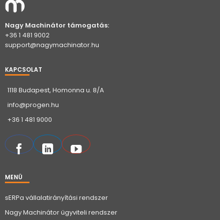
Nagy Machinátor támogatás:
+36 1 481 9002
support@nagymachinator.hu
KAPCSOLAT
1118 Budapest, Homonna u. 8/A
info@progen.hu
+36 1 481 9000
MENÜ
sERPa vállalatirányítási rendszer
Nagy Machinátor ügyviteli rendszer