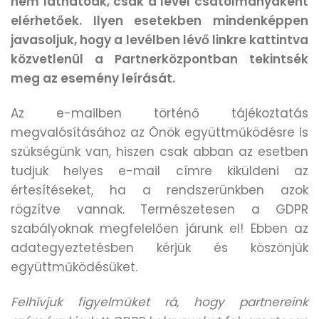
nem láthatóak, csak a levél csatolmányaként
elérhetőek. Ilyen esetekben mindenképpen
javasoljuk, hogy a levélben lévő linkre kattintva
közvetlenül a Partnerközpontban tekintsék
meg az esemény leírását.
Az e-mailben történő tájékoztatás
megvalósításához az Önök együttműködésre is
szükségünk van, hiszen csak abban az esetben
tudjuk helyes e-mail címre kiküldeni az
értesítéseket, ha a rendszerünkben azok
rögzítve vannak. Természetesen a GDPR
szabályoknak megfelelően járunk el! Ebben az
adategyeztetésben kérjük és köszönjük
együttműködésüket.
Felhívjuk figyelmüket rá, hogy partnereink