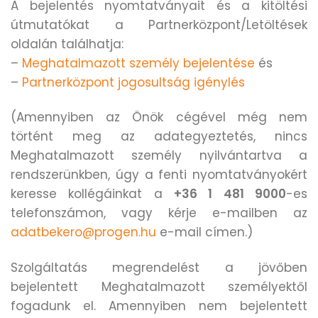
A bejelentés nyomtatványait és a kitöltési
útmutatókat a Partnerközpont/Letöltések
oldalán találhatja:
–
Meghatalmazott személy bejelentése
és
–
Partnerközpont jogosultság igénylés
(Amennyiben az Önök cégével még nem
történt meg az adategyeztetés, nincs
Meghatalmazott személy nyilvántartva a
rendszerünkben, úgy a fenti nyomtatványokért
keresse kollégáinkat a
+36 1 481 9000
-es
telefonszámon, vagy kérje e-mailben az
adatbekero@progen.hu
e-mail címen.)
Szolgáltatás megrendelést a jövőben
bejelentett Meghatalmazott személyektől
fogadunk el. Amennyiben nem bejelentett