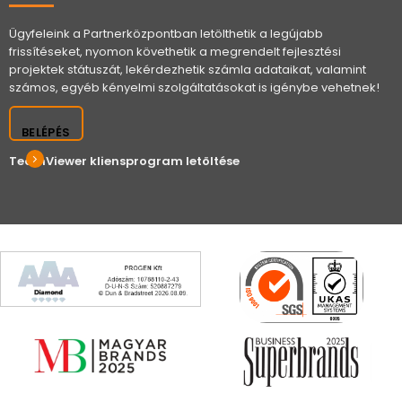
Ügyfeleink a Partnerközpontban letölthetik a legújabb
frissítéseket, nyomon követhetik a megrendelt fejlesztési
projektek státuszát, lekérdezhetik számla adataikat, valamint
számos, egyéb kényelmi szolgáltatásokat is igénybe vehetnek!
BELÉPÉS
TeamViewer kliensprogram letöltése