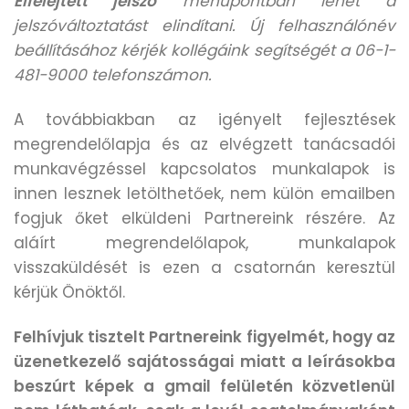
Elfelejtett jelszó
menüpontban lehet a
jelszóváltoztatást elindítani. Új felhasználónév
beállításához kérjék kollégáink segítségét a 06-1-
481-9000 telefonszámon.
A továbbiakban az igényelt fejlesztések
megrendelőlapja és az elvégzett tanácsadói
munkavégzéssel kapcsolatos munkalapok is
innen lesznek letölthetőek, nem külön emailben
fogjuk őket elküldeni Partnereink részére. Az
aláírt megrendelőlapok, munkalapok
visszaküldését is ezen a csatornán keresztül
kérjük Önöktől.
Felhívjuk tisztelt Partnereink figyelmét, hogy az
üzenetkezelő sajátosságai miatt a leírásokba
beszúrt képek a gmail felületén közvetlenül