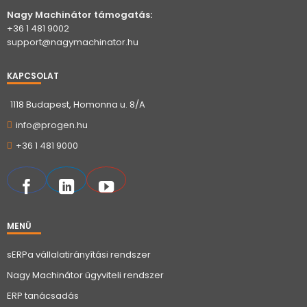
Nagy Machinátor támogatás:
+36 1 481 9002
support@nagymachinator.hu
KAPCSOLAT
1118 Budapest, Homonna u. 8/A
info@progen.hu
+36 1 481 9000
MENÜ
sERPa vállalatirányítási rendszer
Nagy Machinátor ügyviteli rendszer
ERP tanácsadás