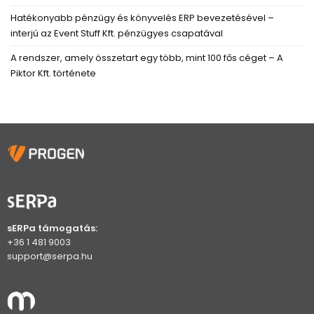
Hatékonyabb pénzügy és könyvelés ERP bevezetésével –
interjú az Event Stuff Kft. pénzügyes csapatával
A rendszer, amely összetart egy több, mint 100 fős céget – A
Piktor Kft. története
sERPa támogatás:
+36 1 481 9003
support@serpa.hu