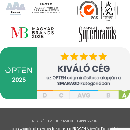
ADATVÉDELMI TUDNIVALÓK
IMPRESSZUM
Jelen weboldal minden tartalma a PROGEN Mérnöki Fejlesztő és