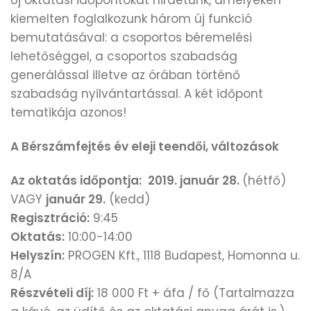
Új oktatási időpontokat hirdetünk, amelyeken
kiemelten foglalkozunk három új funkció
bemutatásával: a csoportos béremelési
lehetőséggel, a csoportos szabadság
generálással illetve az órában történő
szabadság nyilvántartással. A két időpont
tematikája azonos!
A Bérszámfejtés év eleji teendői, változások
Az oktatás időpontja:
2019. január 28.
(hétfő)
VAGY
január 29.
(kedd)
Regisztráció:
9:45
Oktatás:
10:00-14:00
Helyszín:
PROGEN Kft., 1118 Budapest, Homonna u.
8/A
Részvételi díj:
18 000 Ft + áfa / fő (Tartalmazza