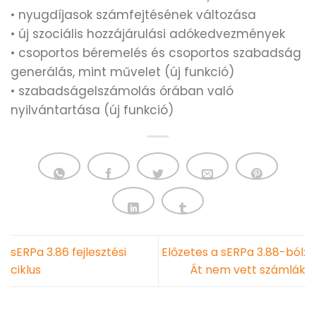
• nyugdíjasok számfejtésének változása
• új szociális hozzájárulási adókedvezmények
• csoportos béremelés és csoportos szabadság
generálás, mint művelet (új funkció)
• szabadságelszámolás órában való
nyilvántartása (új funkció)
sERPa 3.86 fejlesztési
Előzetes a sERPa 3.88-ból:
ciklus
Át nem vett számlák