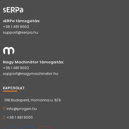
sERPa támogatás:
+36 1 481 9003
support@serpa.hu
Nagy Machinátor támogatás:
+36 1 481 9002
support@nagymachinator.hu
KAPCSOLAT
1118 Budapest, Homonna u. 8/A
info@progen.hu
+36 1 481 9000