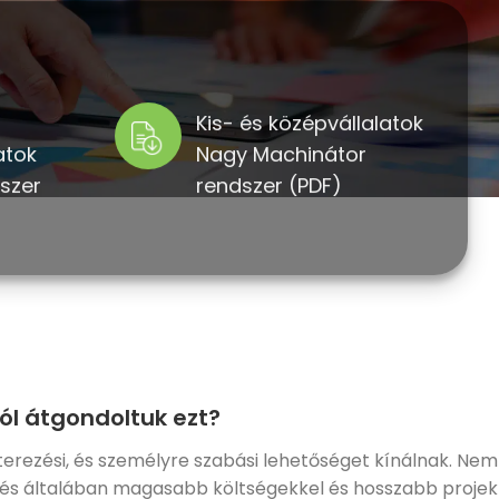
Kis- és középvállalatok
atok
Nagy Machinátor
szer
rendszer (PDF)
 jól átgondoltuk ezt?
ezési, és személyre szabási lehetőséget kínálnak. Nem
ztés általában magasabb költségekkel és hosszabb projekt