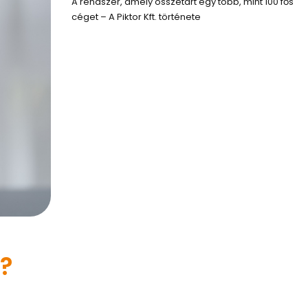
A rendszer, amely összetart egy több, mint 100 fős
céget – A Piktor Kft. története
n?