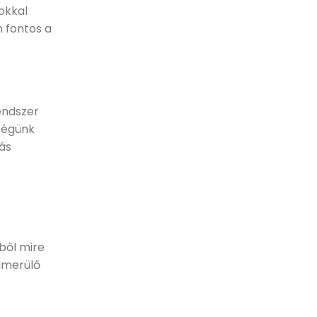
zokkal
n fontos a
endszer
 cégünk
tás
ből mire
elmerülő