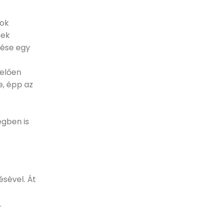
sok
nek
tése egy
lelően
e, épp az
égben is
ésével. Át
.