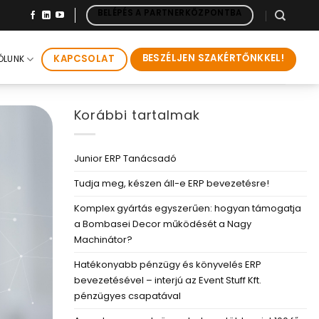
BELÉPÉS A PARTNERKÖZPONTBA
BESZÉLJEN SZAKÉRTŐNKKEL!
KAPCSOLAT
ÓLUNK
Korábbi tartalmak
Junior ERP Tanácsadó
Tudja meg, készen áll-e ERP bevezetésre!
Komplex gyártás egyszerűen: hogyan támogatja
a Bombasei Decor működését a Nagy
Machinátor?
Hatékonyabb pénzügy és könyvelés ERP
bevezetésével – interjú az Event Stuff Kft.
pénzügyes csapatával