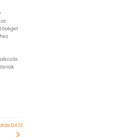
v
 az
etőséget
-hez
lalkozás
zásnak
atás 04.13