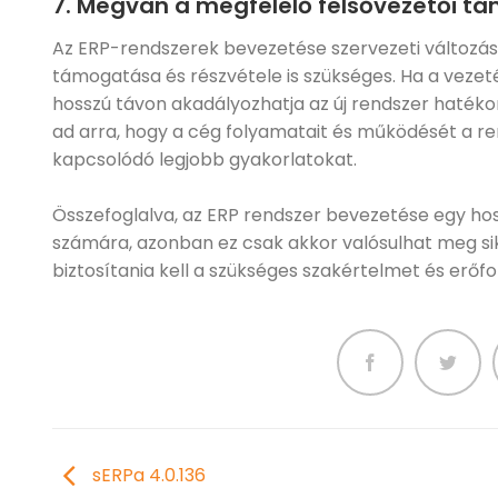
7. Megvan a megfelelő felsővezetői 
Az ERP-rendszerek bevezetése szervezeti változás
támogatása és részvétele is szükséges. Ha a vezet
hosszú távon akadályozhatja az új rendszer haték
ad arra, hogy a cég folyamatait és működését a ren
kapcsolódó legjobb gyakorlatokat.
Összefoglalva, az ERP rendszer bevezetése egy hos
számára, azonban ez csak akkor valósulhat meg si
biztosítania kell a szükséges szakértelmet és erőf
sERPa 4.0.136