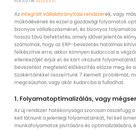
POSTED ON
2023.03.21.
Az
integrált vállalatirányítási rendszer
ek, vagy más
működésének és ezzel a gazdasági folyamatok opt
bizonyos vállalkozásméret, és bizonyos folyamatö
hosszú távú befektetés, amely idővel jelentős elő
számolnak, hogy az ERP-bevezetés hatalmas kihívás
felkészítve erre, akkor könnyen kudarccal is végző
ellenkezőjét érjük el, és kárt okozunk folyamataink
bevezetést megfelelő előkészítés előzze meg, és aká
Szakértőinkkel összeírtunk 7 kiemelt problémát, m
megcsúszhat, vagy akár kudarcba is fulladhat.
1. Folyamatoptimalizálás, vagy mégs
Az új rendszer hatékonysága szorosan összefügg a s
kell látnunk a jelenlegi folyamatainkat, fel kell is
munkafolyamatok javítására és optimalizálására, és