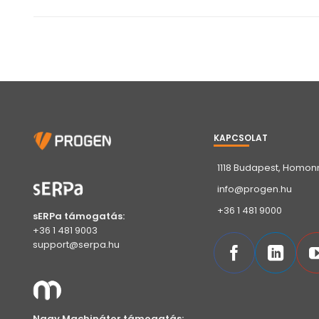
KAPCSOLAT
1118 Budapest, Homonn
info@progen.hu
+36 1 481 9000
sERPa támogatás:
+36 1 481 9003
support@serpa.hu
Nagy Machinátor támogatás: