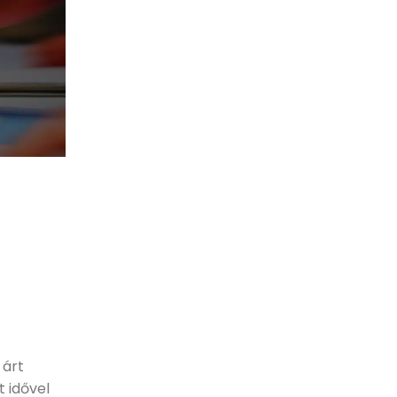
 árt
 idővel