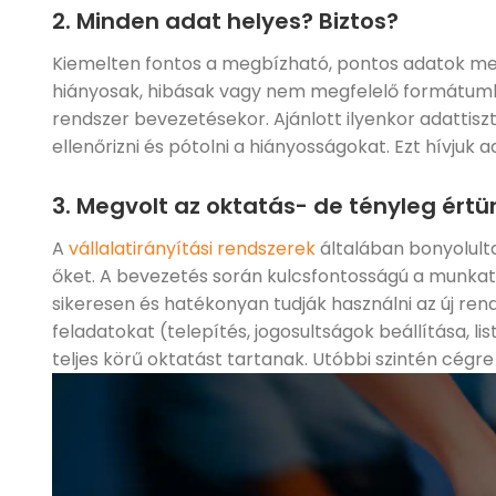
2. Minden adat helyes? Biztos?
Kiemelten fontos a megbízható, pontos adatok meg
hiányosak, hibásak vagy nem megfelelő formátumb
rendszer bevezetésekor. Ajánlott ilyenkor adattisz
ellenőrizni és pótolni a hiányosságokat. Ezt hívjuk
3. Megvolt az oktatás- de tényleg értü
A
vállalatirányítási rendszerek
általában bonyolulta
őket. A bevezetés során kulcsfontosságú a munkat
sikeresen és hatékonyan tudják használni az új re
feladatokat (telepítés, jogosultságok beállítása, li
teljes körű oktatást tartanak. Utóbbi szintén cégr