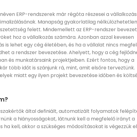
néven ERP-rendszerek már régóta részesei a vállalkozá
imalizálásának. Manapság gyakorlatilag nélkülözhetetle
sszetettség felett. Mindemellett az ERP-rendszer beveze
nyöket hoz a vállalkozás számára. Azonban azzal kevesen
 is lehet egy cég életében, és ha a vállalat nincs megfe
dhet a rendszer bevezetése. Ahelyett, hogy a cég fejlődn
ban és munkatársaink projektjeiben. Ezért fontos, hogy a
r több időt is szánjunk rá, mint, amit elsőre terveztünk.
elyek miatt egy ilyen projekt bevezetése időben és költs
em?
zakértők által definiált, automatizált folyamatok felépít
mernünk a hiányosságokat, látnunk kell a megfelelő irányt a
 ha kell, akkor a szükséges módosításokat is végezzük el