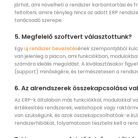
járhat, ami növelheti a rendszer karbantartási és fri
feltölteni, amire tényleg nincs az adott ERP rendsze
tanácsadó szerepe.
5. Megfelelő szoftvert választottunk?
Egy
új rendszer bevezetés
ének szempontjából kulcs
van jelenleg a piacon, ami funkciókban, modulokban
számára ideális megoldást. A kiválasztásakor figyel
(support) minőségére, és természetesen a rendszer
6. Az alrendszerek összekapcsolása va
Az ERP-k általában más funkciókkal, modulokkal va
értékesítési rendszerek, webshopok vagy raktárme
van szükségünk, és azok összekapcsolhatóak-e külső
rendszerhibákat, folyamatosan tesztelni kell a re