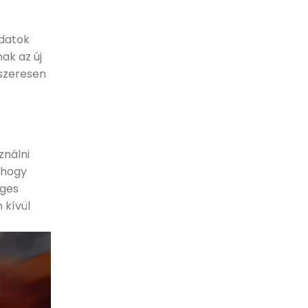
adatok
ak az új
dszeresen
ználni
 hogy
éges
 kívül