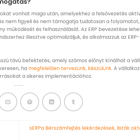
támogatás?
okat vonhat maga után, amelyekhez a felsővezetés aktí
és nem figyeli és nem támogatja tudatosan a folyamatot,
ony működését és felhasználását. Az ERP bevezetése leh
dszerhez illesztve optimalizáljuk, és alkalmazzuk az ERP
szú távú befektetés, amely számos előnyt kínálhat a vál
keresen, ha
megfelelően tervezünk, készülünk.
A vállalko
orrásokat a sikeres implementációhoz.
sERPa Bérszámfejtés lekérdezések, listák okt