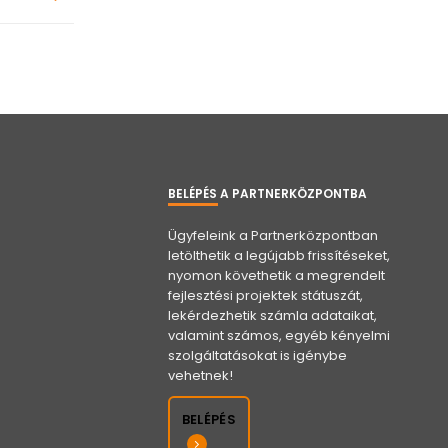
BELÉPÉS A PARTNERKÖZPONTBA
Ügyfeleink a Partnerközpontban
letölthetik a legújabb frissítéseket,
nyomon követhetik a megrendelt
fejlesztési projektek státuszát,
lekérdezhetik számla adataikat,
valamint számos, egyéb kényelmi
szolgáltatásokat is igénybe
vehetnek!
BELÉPÉS