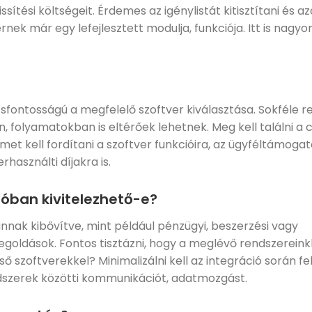
ssítési költségeit. Érdemes az igénylistát kitisztítani és a
rnek már egy lefejlesztett modulja, funkciója. Itt is nagyo
fontosságú a megfelelő szoftver kiválasztása. Sokféle r
, folyamatokban is eltérőek lehetnek. Meg kell találni a
met kell fordítani a szoftver funkcióira, az ügyféltámoga
használti díjakra is.
lóban kivitelezhető-e?
nnak kibővítve, mint például pénzügyi, beszerzési vagy
goldások. Fontos tisztázni, hogy a meglévő rendszereink
 szoftverekkel? Minimalizálni kell az integráció során f
ndszerek közötti kommunikációt, adatmozgást.