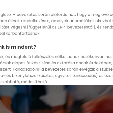
léte. A bevezetés során előfordulhat, hogy a meglévő 
an állnak rendelkezésre, amelyek anomáliákat okozhatn
títást végezni (függetlenül az ERP-bevezetéstől), és ren
 adatkarbantartásnak.
nk is mindent?
k, és megfelelő felkészülés nélkül nehéz hatékonyan has
ársak alapos felkészítése és oktatása annak érdekében,
ndszert. Tanácsadóink a bevezetés során elvégzik a szüks
sta- és bizonylatszerkesztés, ügyviteli tanácsadás) és ezen
e szabható, módosítható.