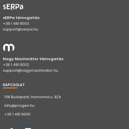
sERPa támogatás:
+36 1 481 9003
support@serpa.hu
Nagy Machinátor támogatás:
+36 1 481 9002
support@nagymachinator.hu
KAPCSOLAT
1118 Budapest, Homonna u. 8/A
info@progen.hu
+36 1 481 9000