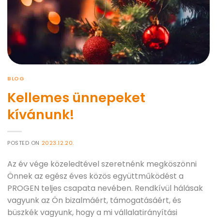
BLOG
Kellemes ünnepeket
kívánunk!
POSTED ON
2023.12.20.
Az év vége közeledtével szeretnénk megköszönni
Önnek az egész éves közös együttműködést a
PROGEN teljes csapata nevében. Rendkívül hálásak
vagyunk az Ön bizalmáért, támogatásáért, és
büszkék vagyunk, hogy a mi vállalatirányítási