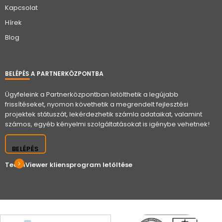
Kapcsolat
Hírek
Blog
BELÉPÉS A PARTNERKÖZPONTBA
Ügyfeleink a Partnerközpontban letölthetik a legújabb
frissítéseket, nyomon követhetik a megrendelt fejlesztési
projektek státuszát, lekérdezhetik számla adataikat, valamint
számos, egyéb kényelmi szolgáltatásokat is igénybe vehetnek!
BELÉPÉS
TeamViewer kliensprogram letöltése