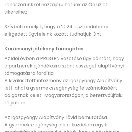
rendszerünkkel hozzájárulhatunk az Ön üzleti
sikereihez!
.
Szívből reméljük, hogy a 2024. esztendőben is
elégedett ügyfeleink között tudhatjuk Önt!
.
Karácsonyi jótékony támogatás
Az idei évben a PROGEN vezetése úgy döntött, hogy
a partnerek ajándékaira szánt összeget alapítványi
támogatásra fordítja.
A kiválasztott intézmény az Igazgyöngy Alapítvány
lett, ahol a gyermekszegénység felszámolásáért
dolgoznak Kelet-Magyarországon, a berettyóújfalui
régióban.
.
Az Igazgyöngy Alapítvány rövid bemutatása
A gyermekszegénység elleni küzdelem egyik