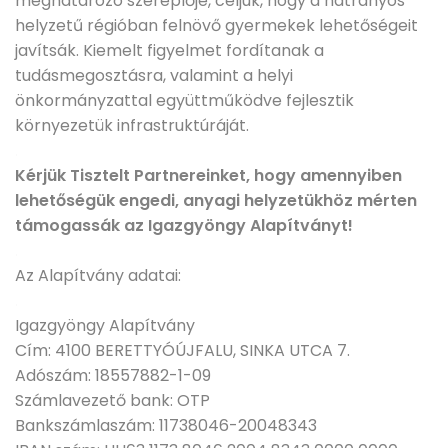
meghatározó szereplője, céljuk, hogy a hátrányos
helyzetű régióban felnövő gyermekek lehetőségeit
javítsák. Kiemelt figyelmet fordítanak a
tudásmegosztásra, valamint a helyi
önkormányzattal együttműködve fejlesztik
környezetük infrastruktúráját.
.
Kérjük Tisztelt Partnereinket, hogy amennyiben
lehetőségük engedi, anyagi helyzetükhöz mérten
támogassák az Igazgyöngy Alapítványt!
.
Az Alapítvány adatai:
.
Igazgyöngy Alapítvány
Cím: 4100 BERETTYÓÚJFALU, SINKA UTCA 7.
Adószám: 18557882-1-09
Számlavezető bank: OTP
Bankszámlaszám: 11738046-20048343