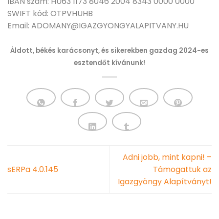
IBAN szám: HU63 1173 8046 2004 8343 0000 0000
SWIFT kód: OTPVHUHB
Email: ADOMANY@IGAZGYONGYALAPITVANY.HU
.
Áldott, békés karácsonyt, és sikerekben gazdag 2024-es
esztendőt kívánunk!
Adni jobb, mint kapni! –
sERPa 4.0.145
Támogattuk az
Igazgyöngy Alapítványt!