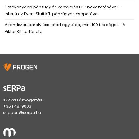
Hatékonyabb pénzügy és könyvelés ERP bevezetésével –
interjú az Event Stuff Kft. pénzügyes csapatával
A rendszer, amely összetart egy több, mint 100 fős céget – A
Piktor Kft. története
sERPa támogatás:
+36 1 481 9003
support@serpa.hu