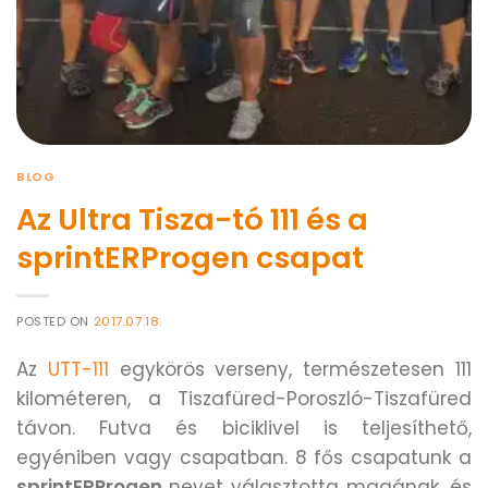
BLOG
Az Ultra Tisza-tó 111 és a
sprintERProgen csapat
POSTED ON
2017.07.18.
Az
UTT-111
egykörös verseny, természetesen 111
kilométeren, a Tiszafüred-Poroszló-Tiszafüred
távon. Futva és biciklivel is teljesíthető,
egyéniben vagy csapatban. 8 fős csapatunk a
sprintERProgen
nevet választotta magának, és