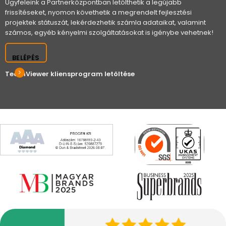
Ügyfeleink a Partnerközpontban letölthetik a legújabb
frissítéseket, nyomon követhetik a megrendelt fejlesztési
projektek státuszát, lekérdezhetik számla adataikat, valamint
számos, egyéb kényelmi szolgáltatásokat is igénybe vehetnek!
BELÉPÉS
TeamViewer kliensprogram letöltése