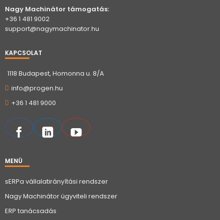
Nagy Machinátor támogatás:
+36 1 481 9002
support@nagymachinator.hu
KAPCSOLAT
1118 Budapest, Homonna u. 8/A
info@progen.hu
+36 1 481 9000
MENÜ
sERPa vállalatirányítási rendszer
Nagy Machinátor ügyviteli rendszer
ERP tanácsadás