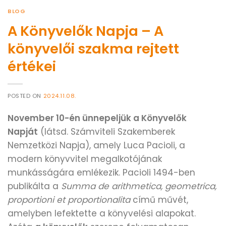
BLOG
A Könyvelők Napja – A
könyvelői szakma rejtett
értékei
POSTED ON
2024.11.08.
November 10-én ünnepeljük a Könyvelők
Napját
(látsd. Számviteli Szakemberek
Nemzetközi Napja), amely Luca Pacioli, a
modern könyvvitel megalkotójának
munkásságára emlékezik. Pacioli 1494-ben
publikálta a
Summa de arithmetica, geometrica,
proportioni et proportionalita
című művét,
amelyben lefektette a könyvelési alapokat.