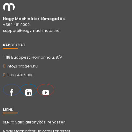
Nagy Machinátor támogatás:
+36 1 481 9002
support@nagymachinator.hu
KAPCSOLAT
1118 Budapest, Homonna u. 8/A
info@progen.hu
+36 1 481 9000
MENÜ
sERPa vállalatirányítási rendszer
Nagy Machinátor ügyviteli rendszer