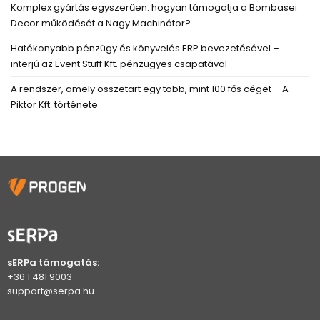
Komplex gyártás egyszerűen: hogyan támogatja a Bombasei
Decor működését a Nagy Machinátor?
Hatékonyabb pénzügy és könyvelés ERP bevezetésével –
interjú az Event Stuff Kft. pénzügyes csapatával
A rendszer, amely összetart egy több, mint 100 fős céget – A
Piktor Kft. története
sERPa támogatás:
+36 1 481 9003
support@serpa.hu