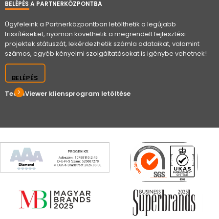
BELÉPÉS A PARTNERKÖZPONTBA
Ügyfeleink a Partnerközpontban letölthetik a legújabb
frissítéseket, nyomon követhetik a megrendelt fejlesztési
projektek státuszát, lekérdezhetik számla adataikat, valamint
számos, egyéb kényelmi szolgáltatásokat is igénybe vehetnek!
BELÉPÉS
TeamViewer kliensprogram letöltése