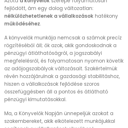
Azóta
a könyvelők
szerepe folyamatosan
fejlődött, ám egy dolog változatlan:
nélkülözhetetlenek a vállalkozások
hatékony
működéséhez
.
A könyvelők munkája nemcsak a számok precíz
rögzítéséből áll; ők azok, akik gondoskodnak a
pénzügyi átláthatóságról, a jogszabályi
megfelelésről, és folyamatosan nyomon követik
az adójogszabályok változásait. Szakértelmük
révén hozzájárulnak a gazdasági stabilitáshoz,
hiszen a vállalkozások fejlődése szoros
összefüggésben áll a pontos és átlátható
pénzügyi kimutatásokkal.
Ma, a Könyvelők Napján ünnepeljük azokat a
szakembereket, akik elkötelezett munkájukkal