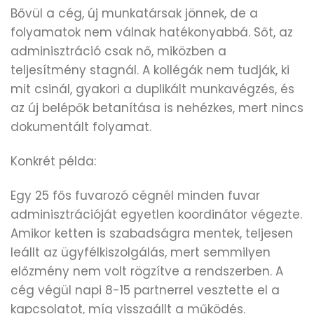
Bővül a cég, új munkatársak jönnek, de a
folyamatok nem válnak hatékonyabbá. Sőt, az
adminisztráció csak nő, miközben a
teljesítmény stagnál. A kollégák nem tudják, ki
mit csinál, gyakori a duplikált munkavégzés, és
az új belépők betanítása is nehézkes, mert nincs
dokumentált folyamat.
Konkrét példa:
Egy 25 fős fuvarozó cégnél minden fuvar
adminisztrációját egyetlen koordinátor végezte.
Amikor ketten is szabadságra mentek, teljesen
leállt az ügyfélkiszolgálás, mert semmilyen
előzmény nem volt rögzítve a rendszerben. A
cég végül napi 8-15 partnerrel vesztette el a
kapcsolatot, míg visszaállt a működés.