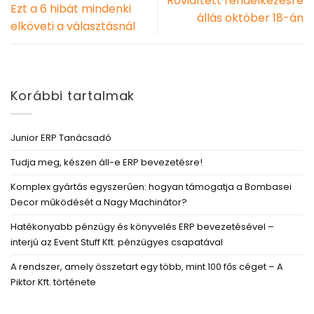
Rövidített rendelkezésre
Ezt a 6 hibát mindenki
állás október 18-án
elköveti a választásnál
Korábbi tartalmak
Junior ERP Tanácsadó
Tudja meg, készen áll-e ERP bevezetésre!
Komplex gyártás egyszerűen: hogyan támogatja a Bombasei
Decor működését a Nagy Machinátor?
Hatékonyabb pénzügy és könyvelés ERP bevezetésével –
interjú az Event Stuff Kft. pénzügyes csapatával
A rendszer, amely összetart egy több, mint 100 fős céget – A
Piktor Kft. története