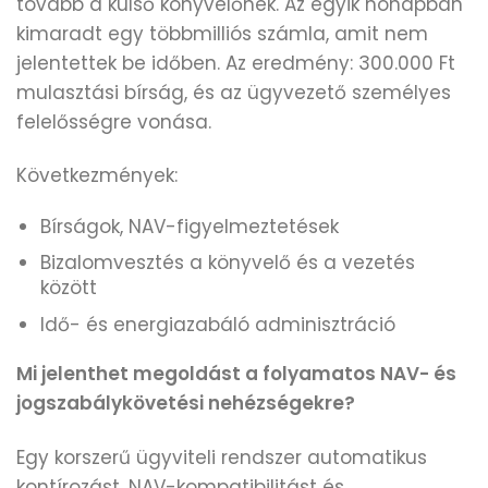
tovább a külső könyvelőnek. Az egyik hónapban
kimaradt egy többmilliós számla, amit nem
jelentettek be időben. Az eredmény: 300.000 Ft
mulasztási bírság, és az ügyvezető személyes
felelősségre vonása.
Következmények:
Bírságok, NAV-figyelmeztetések
Bizalomvesztés a könyvelő és a vezetés
között
Idő- és energiazabáló adminisztráció
Mi jelenthet megoldást a folyamatos NAV- és
jogszabálykövetési nehézségekre?
Egy korszerű ügyviteli rendszer automatikus
kontírozást, NAV-kompatibilitást és