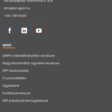
1118 Budapest, Homonna u. 8/A
info@progen.hu
+36 1 481 9000
MENÜ
sERPa vállalatirányítási rendszer
Nagy Machinátor ügyviteli rendszer
ERP tanácsadás
IT üzemeltetés
Ügyfeleink
Esettanulmányok
ERP pályázati támogatással