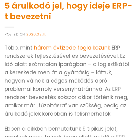
5 árulkodó jel, hogy ideje ERP-
t bevezetni
POSTED ON
2026.02.11.
Több, mint
három évtizede foglalkozunk
ERP
rendszerek fejlesztésével és bevezetésével. Ez
idő alatt számtalan iparágban – a logisztikától
a kereskedelmen át a gyártásig – láttuk,
hogyan válnak a céges működés apró
problémái komoly versenyhátránnyá. Az ERP
rendszer bevezetés sokszor akkor történik meg,
amikor már „tűzoltásra” van szükség, pedig az
árulkodó jelek korábban is felismerhetők.
Ebben a cikkben bemutatunk 5 tipikus jelet,
amelyek arra utalnak, hogy eljött az idő a ERP