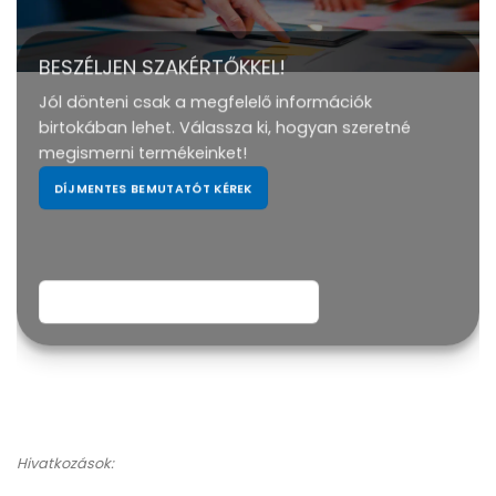
BESZÉLJEN SZAKÉRTŐKKEL!
Jól dönteni csak a megfelelő információk
birtokában lehet. Válassza ki, hogyan szeretné
megismerni termékeinket!
DÍJMENTES BEMUTATÓT KÉREK
LETÖLTÖM A SERPA ISMERTETŐ PDF-ET
Hivatkozások: