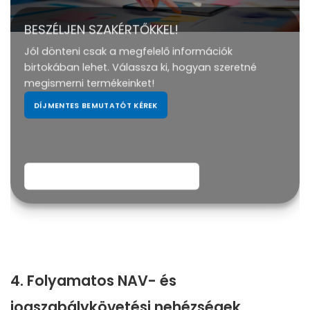
BESZÉLJEN SZAKÉRTŐKKEL!
Jól dönteni csak a megfelelő információk
birtokában lehet. Válassza ki, hogyan szeretné
megismerni termékeinket!
DÍJMENTES BEMUTATÓT KÉREK
LETÖLTÖM A SERPA ISMERTETŐ PDF-ET
4. Folyamatos NAV- és
jogszabálykövetési nehézségek