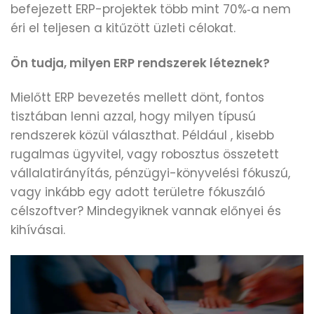
befejezett ERP-projektek több mint 70%‑a nem
éri el teljesen a kitűzött üzleti célokat.
Ön tudja, milyen ERP rendszerek léteznek?
Mielőtt ERP bevezetés mellett dönt, fontos
tisztában lenni azzal, hogy milyen típusú
rendszerek közül választhat. Például , kisebb
rugalmas ügyvitel, vagy robosztus összetett
vállalatirányítás, pénzügyi-könyvelési fókuszú,
vagy inkább egy adott területre fókuszáló
célszoftver? Mindegyiknek vannak előnyei és
kihívásai.