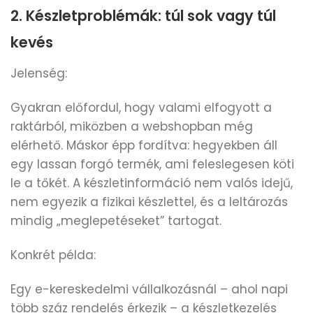
2. Készletproblémák: túl sok vagy túl
kevés
Jelenség:
Gyakran előfordul, hogy valami elfogyott a
raktárból, miközben a webshopban még
elérhető. Máskor épp fordítva: hegyekben áll
egy lassan forgó termék, ami feleslegesen köti
le a tőkét. A készletinformáció nem valós idejű,
nem egyezik a fizikai készlettel, és a leltározás
mindig „meglepetéseket” tartogat.
Konkrét példa:
Egy e-kereskedelmi vállalkozásnál – ahol napi
több száz rendelés érkezik – a készletkezelés