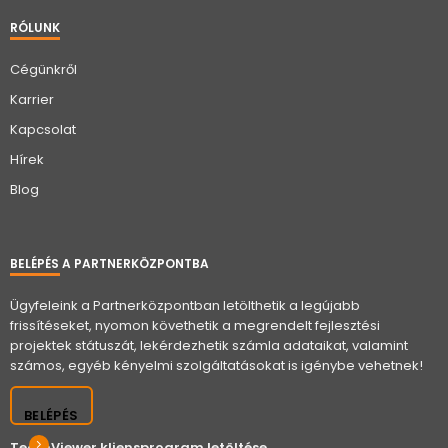
RÓLUNK
Cégünkről
Karrier
Kapcsolat
Hírek
Blog
BELÉPÉS A PARTNERKÖZPONTBA
Ügyfeleink a Partnerközpontban letölthetik a legújabb
frissítéseket, nyomon követhetik a megrendelt fejlesztési
projektek státuszát, lekérdezhetik számla adataikat, valamint
számos, egyéb kényelmi szolgáltatásokat is igénybe vehetnek!
BELÉPÉS
TeamViewer kliensprogram letöltése