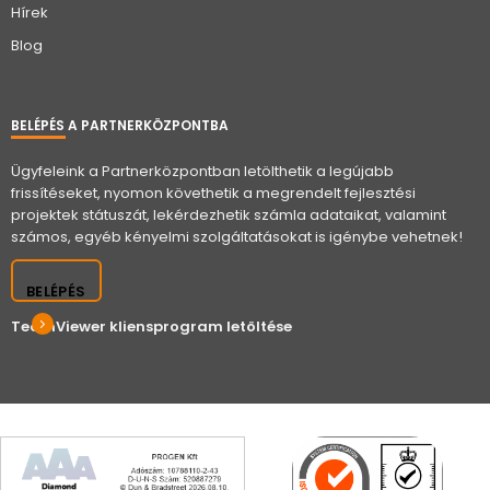
Hírek
Blog
BELÉPÉS A PARTNERKÖZPONTBA
Ügyfeleink a Partnerközpontban letölthetik a legújabb
frissítéseket, nyomon követhetik a megrendelt fejlesztési
projektek státuszát, lekérdezhetik számla adataikat, valamint
számos, egyéb kényelmi szolgáltatásokat is igénybe vehetnek!
BELÉPÉS
TeamViewer kliensprogram letöltése