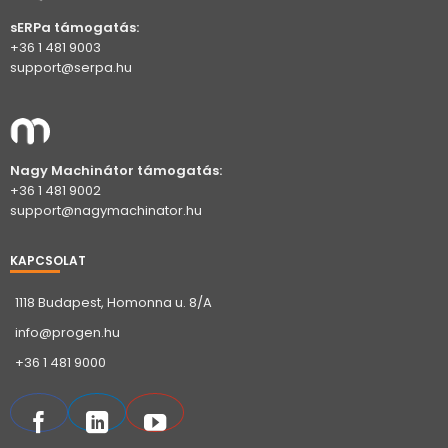
sERPa támogatás:
+36 1 481 9003
support@serpa.hu
Nagy Machinátor támogatás:
+36 1 481 9002
support@nagymachinator.hu
KAPCSOLAT
1118 Budapest, Homonna u. 8/A
info@progen.hu
+36 1 481 9000