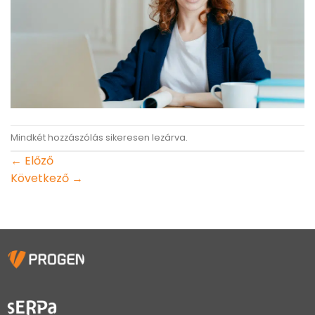
Mindkét hozzászólás sikeresen lezárva.
←
Előző
Következő
→