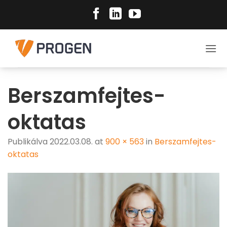
Skip
to
content
Berszamfejtes-
oktatas
Publikálva
2022.03.08.
at
900 × 563
in
Berszamfejtes-
oktatas