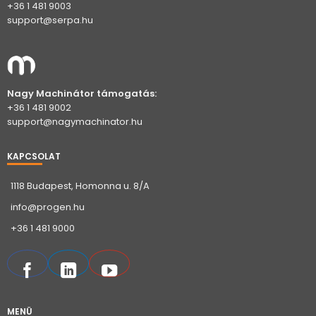
+36 1 481 9003
support@serpa.hu
Nagy Machinátor támogatás:
+36 1 481 9002
support@nagymachinator.hu
KAPCSOLAT
1118 Budapest, Homonna u. 8/A
info@progen.hu
+36 1 481 9000
MENÜ