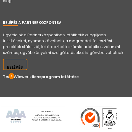
Blog
BELÉPÉS A PARTNERKÖZPONTBA
Ügyfeleink a Partnerközpontban letölthetik a legújabb
frissítéseket, nyomon követhetik a megrendelt fejlesztési
projektek státuszát, lekérdezhetik számla adataikat, valamint
számos, egyéb kényelmi szolgáltatásokat is igénybe vehetnek!
BELÉPÉS
TeamViewer kliensprogram letöltése