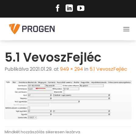
Skip
to
content
5.1 VevoszFejléc
Publikálva
2021.01.29.
at
949 × 294
in
5.1 VevoszFejléc
Mindkét hozzászólás sikeresen lezárva.