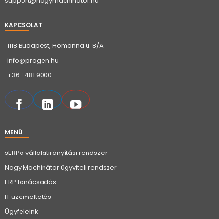
support@nagymachinator.hu
KAPCSOLAT
1118 Budapest, Homonna u. 8/A
info@progen.hu
+36 1 481 9000
MENÜ
sERPa vállalatirányítási rendszer
Nagy Machinátor ügyviteli rendszer
ERP tanácsadás
IT üzemeltetés
Ügyfeleink