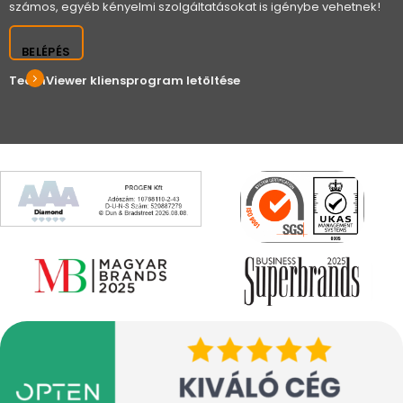
számos, egyéb kényelmi szolgáltatásokat is igénybe vehetnek!
BELÉPÉS
TeamViewer kliensprogram letöltése