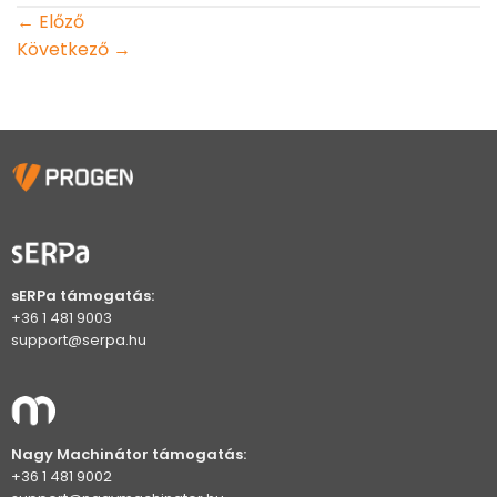
←
Előző
Következő
→
sERPa támogatás:
+36 1 481 9003
support@serpa.hu
Nagy Machinátor támogatás:
+36 1 481 9002