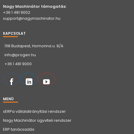
Nagy Machinátor támogatás:
+36 1 481 9002
support@nagymachinator.hu
KAPCSOLAT
1118 Budapest, Homonna u. 8/A
info@progen.hu
+36 1 481 9000
MENÜ
sERPa vállalatirányítási rendszer
Nagy Machinátor ügyviteli rendszer
ERP tanácsadás