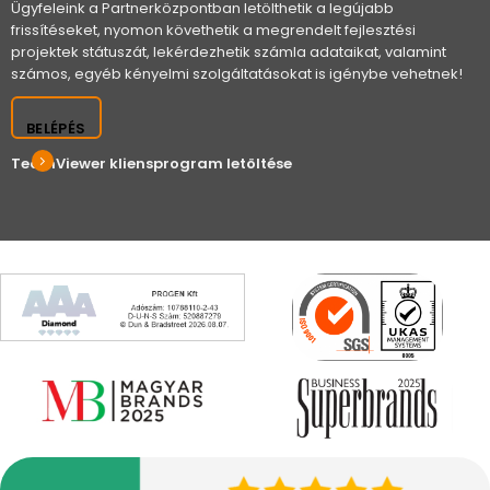
Ügyfeleink a Partnerközpontban letölthetik a legújabb
frissítéseket, nyomon követhetik a megrendelt fejlesztési
projektek státuszát, lekérdezhetik számla adataikat, valamint
számos, egyéb kényelmi szolgáltatásokat is igénybe vehetnek!
BELÉPÉS
TeamViewer kliensprogram letöltése