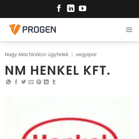
Skip
to
content
Nagy Machinátor ügyfelek
|
vegyipar
NM HENKEL KFT.