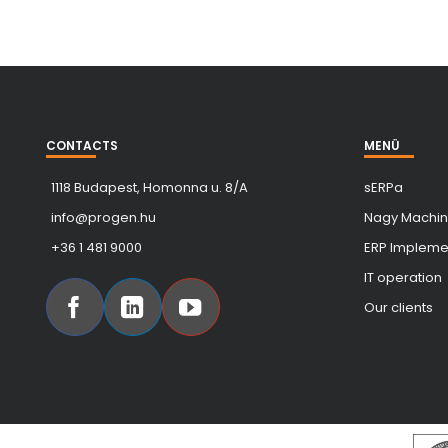
CONTACTS
MENÜ
1118 Budapest, Homonna u. 8/A
sERPa
info@progen.hu
Nagy Machin
+36 1 481 9000
ERP Implemen
IT operation
Our clients