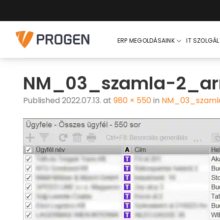
Skip
to
content
ERP MEGOLDÁSAINK
IT SZOLGÁ
NM_03_szamla-2_ar
Published
2022.07.13.
at
980 × 550
in
NM_03_szamla