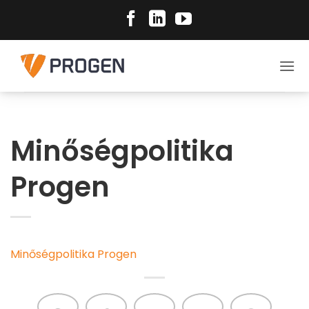
Skip
to
content
Minőségpolitika
Progen
Minőségpolitika Progen