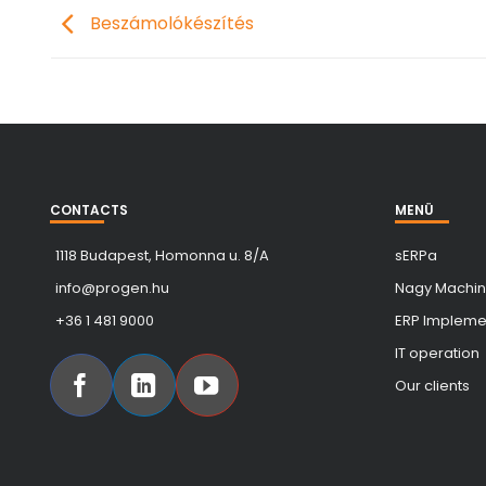
Beszámolókészítés
CONTACTS
MENÜ
1118 Budapest, Homonna u. 8/A
sERPa
info@progen.hu
Nagy Machin
+36 1 481 9000
ERP Implemen
IT operation
Our clients