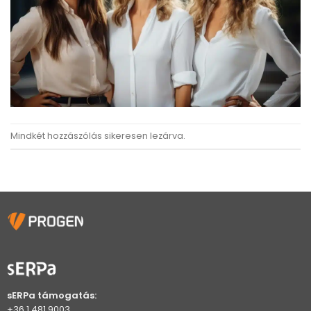
Mindkét hozzászólás sikeresen lezárva.
sERPa támogatás:
+36 1 481 9003