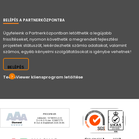
BELÉPÉS A PARTNERKÖZPONTBA
Ügyfeleink a Partnerközpontban letölthetik a legújabb
frissítéseket, nyomon követhetik a megrendelt fejlesztési
projektek státuszát, lekérdezhetik számla adataikat, valamint
számos, egyéb kényelmi szolgáltatásokat is igénybe vehetnek!
BELÉPÉS
TeamViewer kliensprogram letöltése