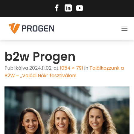
Skip
to
content
b2w Progen
Publikálva
2024.11.02.
at
1054 × 791
in
Találkozzunk a
B2W – „Valódi Nők” fesztiválon!