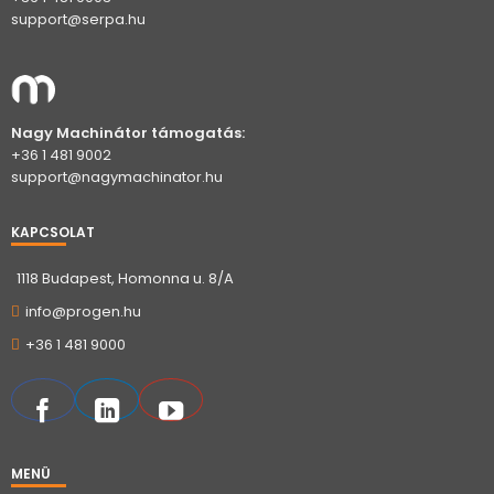
support@serpa.hu
Nagy Machinátor támogatás:
+36 1 481 9002
support@nagymachinator.hu
KAPCSOLAT
1118 Budapest, Homonna u. 8/A
info@progen.hu
+36 1 481 9000
MENÜ