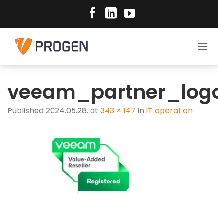
Skip
to
content
veeam_partner_log
Published
2024.05.28.
at
343 × 147
in
IT operation