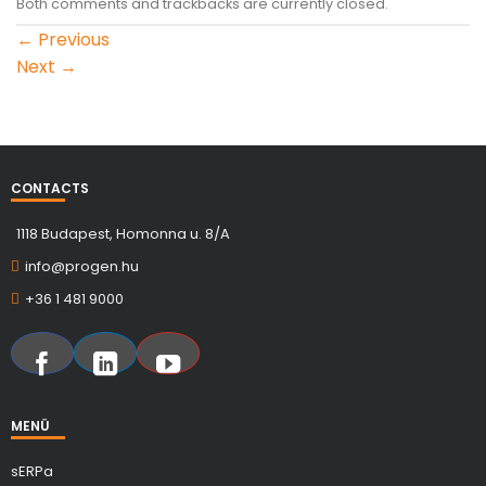
Both comments and trackbacks are currently closed.
←
Previous
Next
→
CONTACTS
1118 Budapest, Homonna u. 8/A
info@progen.hu
+36 1 481 9000
MENÜ
sERPa